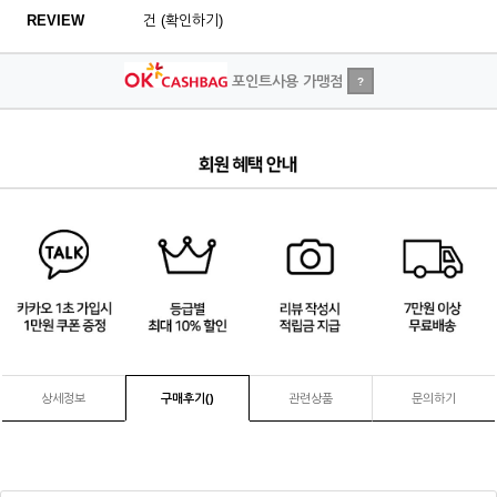
REVIEW
건 (확인하기)
포인트사용 가맹점
?
4
/
4
상세정보
구매후기(
)
관련상품
문의하기