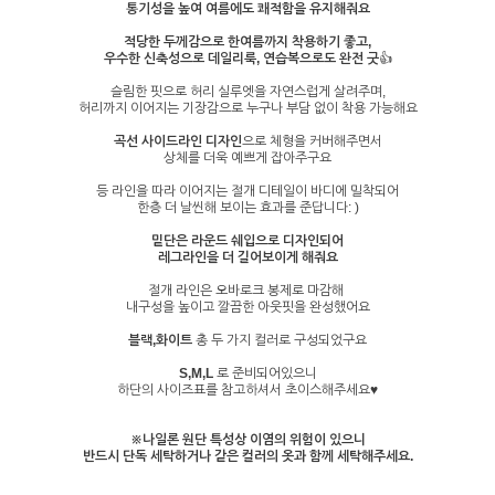
통기성을 높여 여름에도 쾌적함을 유지해줘요
적당한 두께감으로 한여름까지 착용하기 좋고,
우수한 신축성으로 데일리룩, 연습복으로도 완전 굿
👍
슬림한 핏으로 허리 실루엣을 자연스럽게 살려주며,
허리까지 이어지는 기장감으로 누구나 부담 없이 착용 가능해요
곡선 사이드라인 디자인
으로 체형을 커버해주면서
상체를 더욱 예쁘게 잡아주구요
등 라인을 따라 이어지는 절개 디테일이 바디에 밀착되어
한층 더 날씬해 보이는 효과를 준답니다: )
밑단은 라운드 쉐입으로 디자인되어
레그라인을 더 길어보이게 해줘요
절개 라인은 오바로크 봉제로 마감해
내구성을 높이고 깔끔한 아웃핏을 완성했어요
블랙,화이트
총 두 가지 컬러로 구성되었구요
S,M,L
로 준비되어있으니
하단의 사이즈표를 참고하셔서 초이스해주세요♥
※나일론 원단 특성상 이염의 위험이 있으니
반드시 단독 세탁하거나 같은 컬러의 옷과 함께 세탁해주세요.