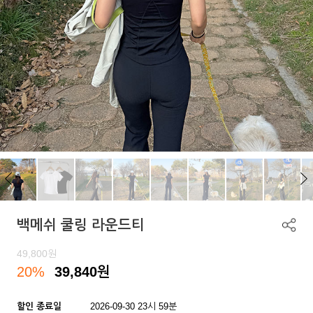
백메쉬 쿨링 라운드티
49,800
원
20%
39,840
원
할인 종료일
2026-09-30 23시 59분