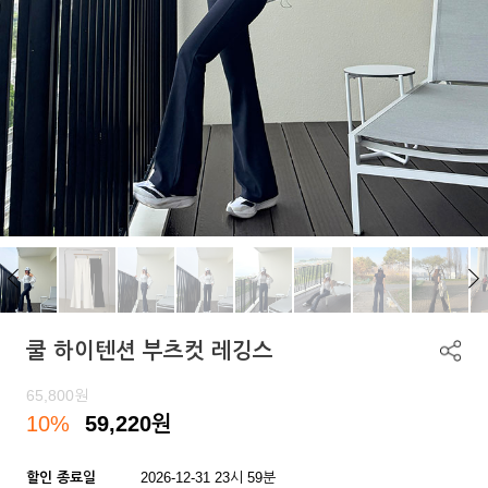
쿨 하이텐션 부츠컷 레깅스
65,800
원
10%
59,220
원
할인 종료일
2026-12-31 23시 59분