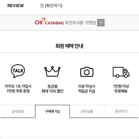
REVIEW
건 (확인하기)
포인트사용 가맹점
?
4
/
4
상세정보
구매후기(
)
관련상품
문의하기