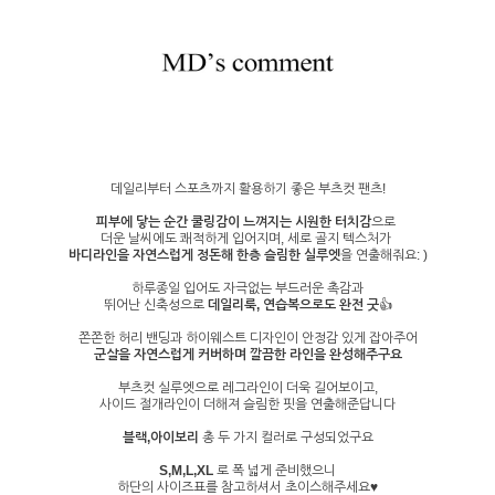
데일리부터 스포츠까지 활용하기 좋은 부츠컷 팬츠!
피부에 닿는 순간 쿨링감이 느껴지는 시원한 터치감
으로
더운 날씨에도 쾌적하게 입어지며, 세로 골지 텍스처가
바디라인을 자연스럽게 정돈해 한층 슬림한 실루엣
을 연출해줘요: )
하루종일 입어도 자극없는 부드러운 촉감과
뛰어난 신축성으로
데일리룩, 연습복으로도 완전 굿
👍
쫀쫀한 허리 밴딩과 하이웨스트 디자인이 안정감 있게 잡아주어
군살을 자연스럽게 커버하며 깔끔한 라인을 완성해주구요
부츠컷 실루엣으로 레그라인이 더욱 길어보이고,
사이드 절개라인이 더해져 슬림한 핏을 연출해준답니다
블랙,아이보리
총 두 가지 컬러로 구성되었구요
S,M,L,XL
로 폭 넓게 준비했으니
하단의 사이즈표를 참고하셔서 초이스해주세요♥