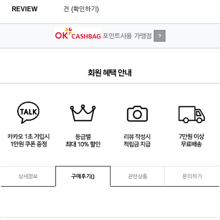
REVIEW
건 (확인하기)
포인트사용 가맹점
?
4
/
4
상세정보
구매후기(
)
관련상품
문의하기