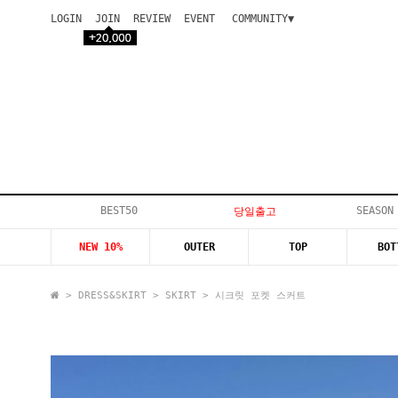
LOGIN
JOIN
REVIEW
EVENT
COMMUNITY▼
공지사항
이벤트
등급안내
상품후기
Q&A게시판
VIP게시판
개인결제
입고지연
BEST50
SEASON
당일출고
인스타이벤트
NEW 10%
OUTER
TOP
BOT
모델지원
>
DRESS&SKIRT
>
SKIRT
> 시크릿 포켓 스커트