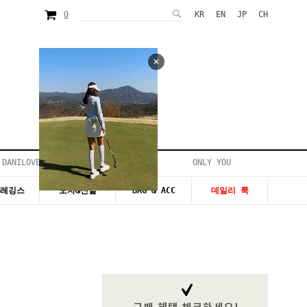
0
KR
EN
JP
CH
 DANILOVE
ONLY YOU
시즌20~50%세일
&레깅스
모자&신발
BAG & ACC
데일리 룩