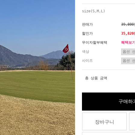
size(S,M,L)
판매가
39,80
할인가
35,82
무이자할부혜택
혜택보
색상
사이즈
총 상품 금액
구매하
장바구니