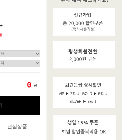
0원
0원
기
0
원
기
관심상품