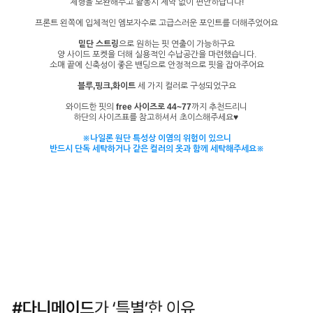
체형을 보완해주고 활동시 제약 없이 편안하답니다!
프론트 왼쪽에 입체적인 엠보자수로 고급스러운 포인트를 더해주었어요
밑단 스트링
으로 원하는 핏 연출이 가능하구요
양 사이드 포켓을 더해 실용적인 수납공간을 마련했습니다.
소매 끝에 신축성이 좋은 밴딩으로 안정적으로 핏을 잡아주어요
블루,핑크,화이트
세 가지 컬러로 구성되었구요
와이드한 핏의
free 사이즈로 44~77
까지 추천드리니
하단의 사이즈표를 참고하셔서 초이스해주세요♥
※나일론 원단 특성상 이염의 위험이 있으니
반드시 단독 세탁하거나 같은 컬러의 옷과 함께 세탁해주세요※