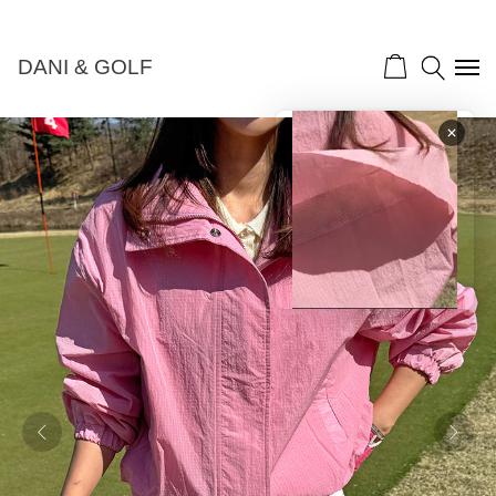
골프&골프패션">
DANI & GOLF