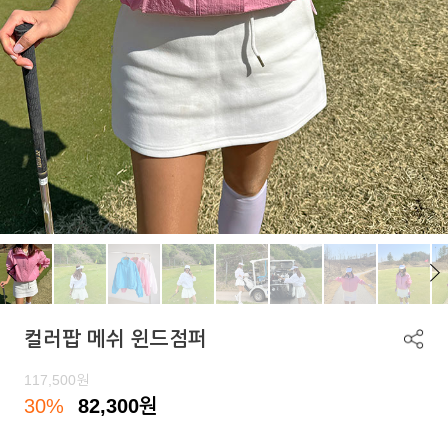
컬러팝 메쉬 윈드점퍼
117,500
원
30%
82,300
원