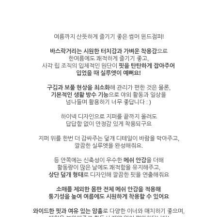
여름까지 산뜻하게 즐기기 좋은 썸머 윈드점퍼!
바스락거리는 시원한 터치감과 가벼운 착용감
으로
한여름에도 쾌적하게 즐기기 좋고,
사각 립 조직의 입체적인 원단이
핏을 탄탄하게 잡아주어
입었을 때 실루엣이 예뻐요!
구김과 보풀 현상을 최소화
해 관리가 편한 것은 물론,
기본적인 생활 방수 기능
으로 야외 활동과 일상을
넘나들며 활용하기 너무 좋답니다 : )
하이넥 디자인으로 지퍼를 끝까지 올려도
답답함 없이 안정감 있게 착용되구요
지퍼 위를 한번 더 감싸주는 덮개 디테일이 바람을 막아주고,
깔끔한 실루엣을 완성해줘요.
등 안쪽에는 신축성이 우수한
메쉬 안감
을 더해
활동량이 많은 날에도 쾌적함을 유지해주고,
상단 덮개 형태
로 디자인해 깔끔한 핏을 연출해줘요
소매를 제외한 몸판 전체 메쉬 안감을 적용해
통기성을 높여 여름에도 시원하게 착용할 수 있어요
와이드한 핏과 여유 있는 암홀
로 다양한 이너와 매치하기 좋으며,