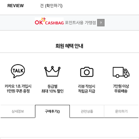
REVIEW
건 (확인하기)
포인트사용 가맹점
?
4
/
4
상세정보
구매후기(
)
관련상품
문의하기