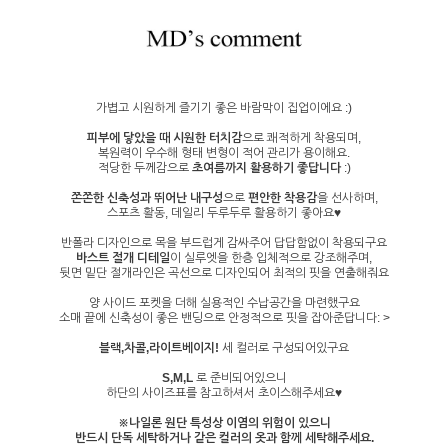
가볍고 시원하게 즐기기 좋은 바람막이 집업이에요 :)
피부에 닿았을 때 시원한 터치감
으로 쾌적하게 착용되며,
복원력이 우수해 형태 변형이 적어 관리가 용이해요.
적당한 두께감으로
초여름까지 활용하기 좋답니다
:)
쫀쫀한 신축성과 뛰어난 내구성
으로
편안한 착용감
을 선사하며,
스포츠 활동, 데일리 두루두루 활용하기 좋아요♥
반폴라 디자인으로 목을 부드럽게 감싸주어 답답함없이 착용되구요
바스트 절개 디테일
이 실루엣을 한층 입체적으로 강조해주며,
뒷면 밑단 절개라인은 곡선으로 디자인되어 최적의 핏을 연출해줘요
양 사이드 포켓을 더해 실용적인 수납공간을 마련했구요
소매 끝에 신축성이 좋은 밴딩으로 안정적으로 핏을 잡아준답니다: >
블랙,차콜,라이트베이지!
세 컬러로 구성되어있구요
S,M,L
로 준비되어있으니
하단의 사이즈표를 참고하셔서 초이스해주세요♥
※나일론 원단 특성상 이염의 위험이 있으니
반드시 단독 세탁하거나 같은 컬러의 옷과 함께 세탁해주세요.