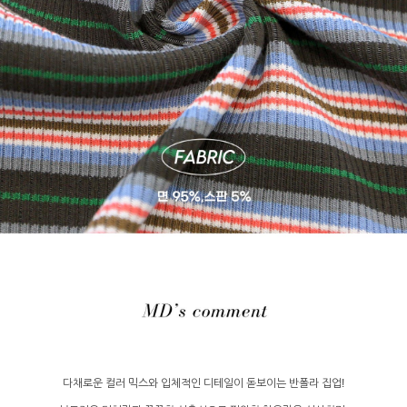
다채로운 컬러 믹스와 입체적인 디테일이 돋보이는 반폴라 집업!