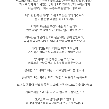
부드러운 터치감과 쫀쫀한 신축성으로 편안한 착용감을 선사하며,
가벼운 무게와 부담없는 두께감으로 간절기부터 초여름까지
데일리&필드에서 두루두루 활용하기 좋아요!
넥라인 안쪽은 해리테이핑으로 튼튼하게 마감하여
늘어짐,변형 걱정을 최소화해줘요
지퍼로 오픈&클로징이 손쉽게 가능하며,
반폴라넥으로 착용시 답답하지 않게 감싸주구요
여유있는 레귤러 핏으로 군살 부담 없이 편안하며,
넉넉한 암홀로 다양한 이너와 함께 착용할 수 있어요
어깨 라인을 따라 더해진 배색 파이핑이
전체적인 실루엣을 입체적으로 만들어주어요.
양 사이드에 입체감 있는 포켓으로
여유로운 수납공간과 실용성을 더해주었어요
경쾌한 스트라이프 패턴이 캐주얼한 무드를 줍니다.
골반까지 오는 기장감으로 부담없이 착용이 가능하구요
소매,밑단 끝에 신축성 좋은 시보리가 안정적으로 핏을 잡아줘요
커피브라운,소라! 총 두 가지 컬러로 구성되었구요
S,M,L로 폭 넓게 준비되어있으니
하단의 사이즈표를 참고하셔서 초이스해주세요♥