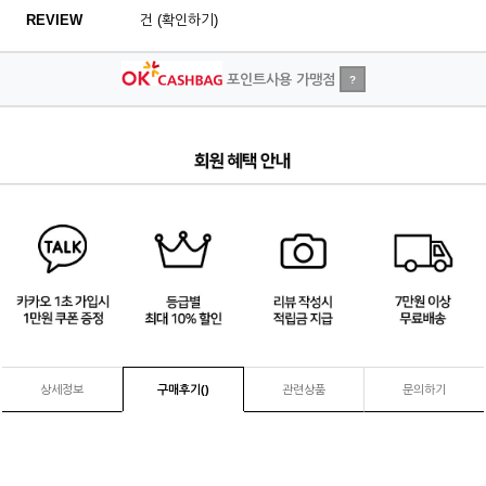
REVIEW
건 (확인하기)
포인트사용 가맹점
?
4
/
4
상세정보
구매후기(
)
관련상품
문의하기