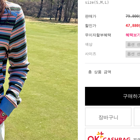
size(S,M,L)
판매가
79,80
할인가
47,88
무이자할부혜택
혜택보
색상
사이즈
총 상품 금액
구매하
장바구니