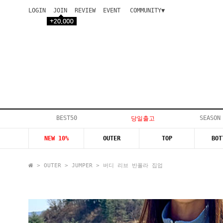
LOGIN
JOIN
REVIEW
EVENT
COMMUNITY▼
공지사항
이벤트
등급안내
상품후기
Q&A게시판
VIP게시판
개인결제
입고지연
BEST50
SEASON
당일출고
인스타이벤트
NEW 10%
OUTER
TOP
BOT
모델지원
>
OUTER
>
JUMPER
> 버디 리브 반폴라 집업