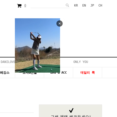
0
KR
EN
JP
CH
 DANILOVE
ONLY YOU
시즌20~50%세일
&레깅스
모자&신발
BAG & ACC
데일리 룩