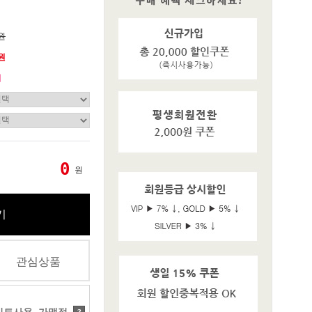
0원
0원
기
0
원
기
관심상품