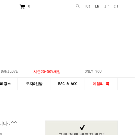
0
KR
EN
JP
CH
 DANILOVE
ONLY YOU
시즌20~50%세일
&레깅스
모자&신발
BAG & ACC
데일리 룩
다.^^
0원