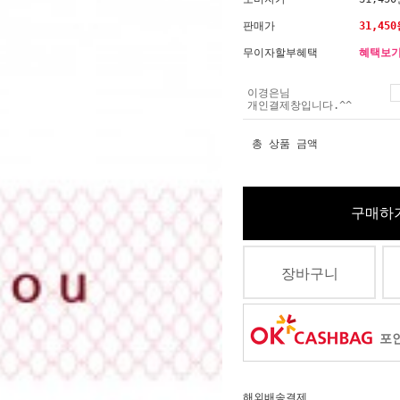
판매가
31,450
무이자할부혜택
혜택보
이경은님
개인결제창입니다.^^
총 상품 금액
구매하
장바구니
포인
해외배송결제