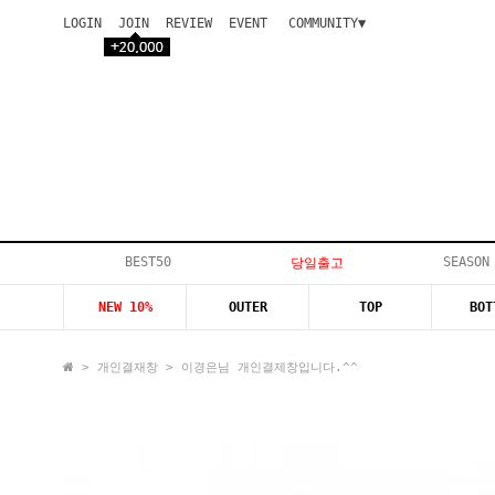
LOGIN
JOIN
REVIEW
EVENT
COMMUNITY▼
공지사항
이벤트
등급안내
상품후기
Q&A게시판
VIP게시판
개인결제
입고지연
BEST50
SEASON
당일출고
인스타이벤트
NEW 10%
OUTER
TOP
BOT
모델지원
>
개인결재창
> 이경은님 개인결제창입니다.^^