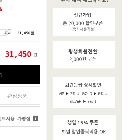
원
기
31,450
원
31,450
원
기
관심상품
트사용 가맹점
?