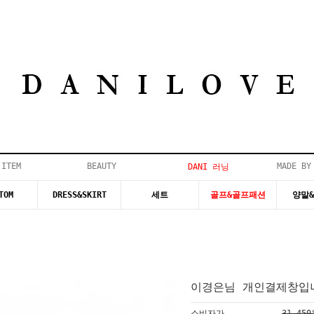
 ITEM
BEAUTY
MADE BY
DANI 러닝
TOM
DRESS&SKIRT
세트
골프&골프패션
양말
이경은님 개인결제창입니
소비자가
31,45