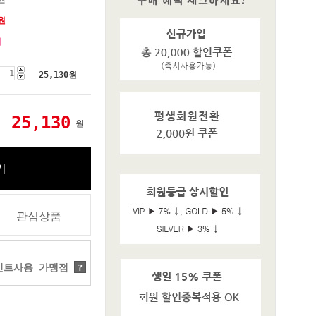
원
기
25,130
원
25,130
원
기
관심상품
트사용 가맹점
?