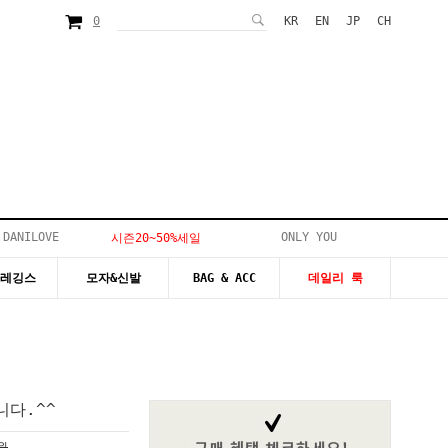
0
KR
EN
JP
CH
 DANILOVE
ONLY YOU
시즌20~50%세일
&레깅스
모자&신발
BAG & ACC
데일리 룩
다.^^
0원