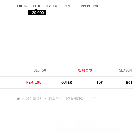
LOGIN
JOIN
REVIEW
EVENT
COMMUNITY▼
공지사항
이벤트
등급안내
상품후기
Q&A게시판
VIP게시판
개인결제
입고지연
BEST50
SEASON
당일출고
인스타이벤트
NEW 10%
OUTER
TOP
BOT
모델지원
>
개인결재창
> 정소명님 개인결제창입니다.^^