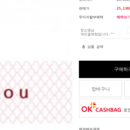
판매가
25,130
무이자할부혜택
혜택보
정소명님
개인결제창입니다.^^
총 상품 금액
구매하
장바구니
포인
해외배송결제