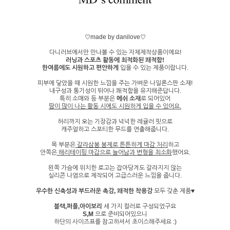
♡made by danilove♡
다니러브에서만 만나볼 수 있는 자체제작상품이에요!
러닝과 스포츠 활동에 최적화된 쾌적함!
한여름에도 시원하고 편안하게
입을 수 있는 제품이랍니다.
피부에 닿았을 때 시원한 느낌을 주는 가벼운 나일론스판 소재!
내구성과 통기성이 뛰어나 쾌적함을 유지해준답니다.
특히 소매와 등 부분은
메쉬 소재
로 되어있어
땀이 많이 나는 활동 시에도 시원하게 입을 수 있어요.
허리까지 오는 기장감과 넉넉한 레귤러 핏으로
캐주얼하고 스포티한 무드를 연출해줍니다.
목 부분은
갈라삼봉 봉제로 튼튼하게 마감 처리
하고
안쪽은
해리테이핑 마감으로 늘어남과 변형을 최소화
했어요.
왼쪽 가슴에 위치한 로고는 잡아당겨도 갈라지지 않는
실리콘 나염으로 제작되어 고급스러운 느낌을 줍니다.
우수한 신축성과 부드러운 촉감, 쾌적한 착용감
모두 갖춘 제품♥
블랙,퍼플,아이보리
세 가지 컬러로 구성되었구요
S,M
으로 준비되어있으니
하단의 사이즈표를 참고하셔서 초이스해주세요 :)