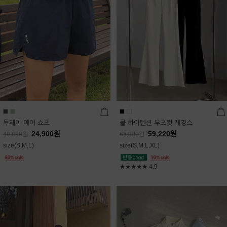
투웨이 에어 쇼츠
쿨 하이텐션 부츠컷 레깅스
24,900
원
59,220
원
49,800
원
65,800
원
size(S,M,L)
size(S,M,L,XL)
★★★★★
4.9