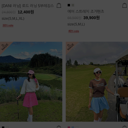
[DANI 러닝] 로드 러닝 5부레깅스
에어 스트레치 조거팬츠
12,400
원
24,800
원
39,900
원
66,500
원
size(S,M,L,XL)
size(S,M,L)