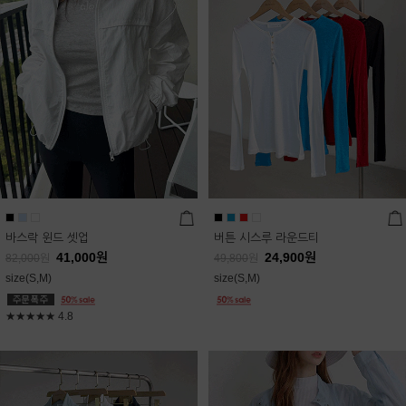
바스락 윈드 셋업
버튼 시스루 라운드티
41,000
원
24,900
원
82,000
원
49,800
원
size(S,M)
size(S,M)
★★★★★
4.8