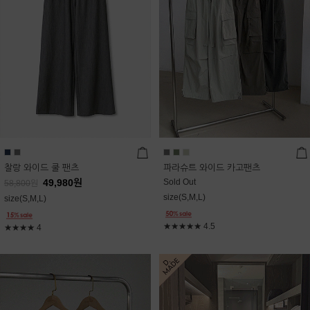
찰랑 와이드 쿨 팬츠
파라슈트 와이드 카고팬츠
49,980
원
Sold Out
58,800
원
size(S,M,L)
size(S,M,L)
★★★★★
4.5
★★★★
4