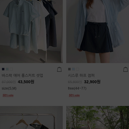
바스락 에어 롱스커트 셋업
시스루 하프 점퍼
43,500
원
32,900
원
87,000
원
65,800
원
size(S,M)
free(44~77)