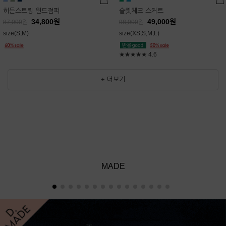
히든스트링 윈드점퍼
슬릿체크 스커트
34,800
원
49,000
원
87,000
원
98,000
원
size(S,M)
size(XS,S,M,L)
★★★★★
4.6
+ 더보기
MADE