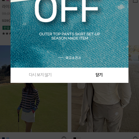
라이트데님 핀턱 스커트
블룸 하이넥 니트집업
68,600
원
Sold Out
98,000
원
free(44~66)
size(XS,S,M,L)
★★★★★
4.9
★★★★★
5
다시 보지 않기
닫기