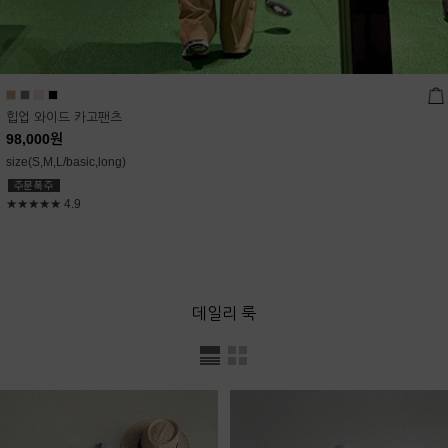
힙업 와이드 카고팬츠
98,000
원
size(S,M,L/basic,long)
★★★★★
4.9
데일리 룩