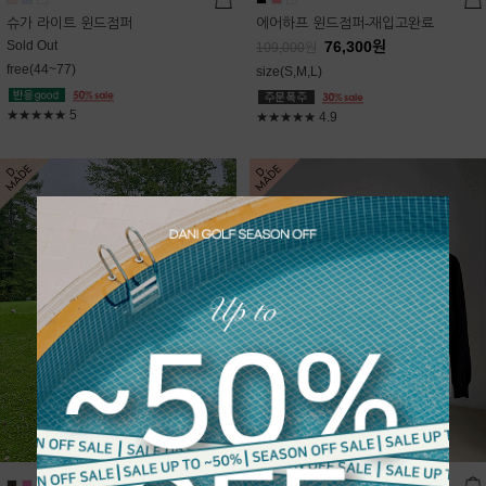
슈가 라이트 윈드점퍼
에어하프 윈드점퍼-재입고완료
Sold Out
76,300
원
109,000
원
free(44~77)
size(S,M,L)
★★★★★
5
★★★★★
4.9