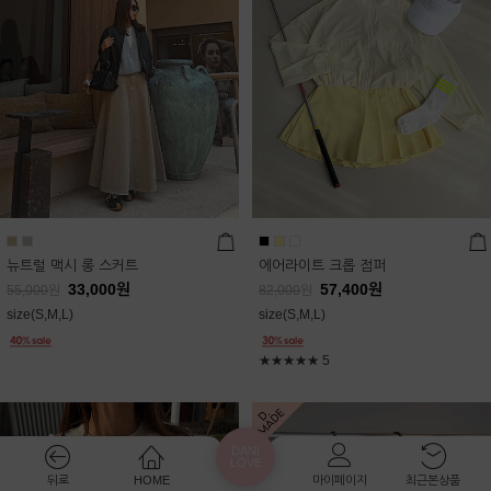
뉴트럴 맥시 롱 스커트
에어라이트 크롭 점퍼
33,000
원
57,400
원
55,000
원
82,000
원
size(S,M,L)
size(S,M,L)
★★★★★
5
DANI
LOVE
뒤로
HOME
마이페이지
최근본상품