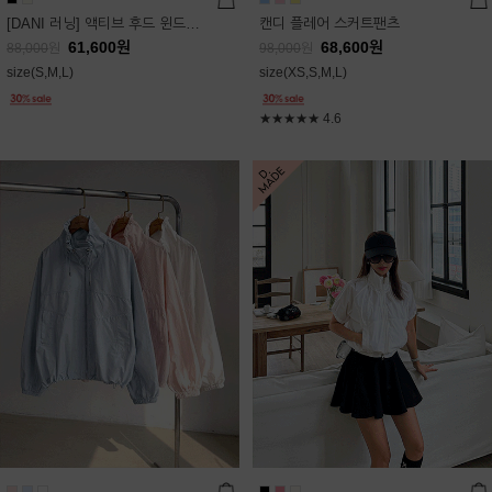
[DANI 러닝] 액티브 후드 윈드점퍼
캔디 플레어 스커트팬츠
61,600
원
68,600
원
88,000
원
98,000
원
size(S,M,L)
size(XS,S,M,L)
★★★★★
4.6