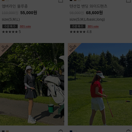
엠버라인 블루종
텐션업 밴딩 와이드팬츠
55,000
원
68,600
원
110,000
원
98,000
원
size(S,M,L)
size(S,M,L/basic,long)
★★★★★
5
★★★★★
4.8