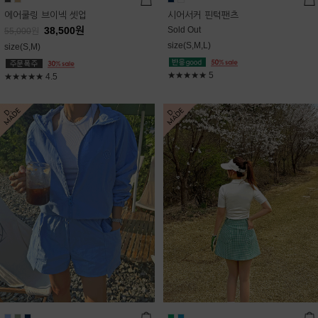
에어쿨링 브이넥 셋업
시어서커 핀턱팬츠
38,500
원
Sold Out
55,000
원
size(S,M,L)
size(S,M)
★★★★★
5
★★★★★
4.5