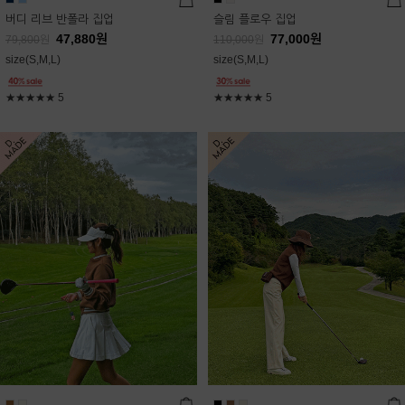
버디 리브 반폴라 집업
슬림 플로우 집업
47,880
원
77,000
원
79,800
원
110,000
원
size(S,M,L)
size(S,M,L)
★★★★★
5
★★★★★
5