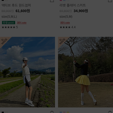
액티브 후드 윈드점퍼
리벳 플레어 스커트
61,600
원
34,900
원
88,000
원
69,800
원
size(S,M,L)
size(S,M)
★★★★★
5
★★★★
4.4