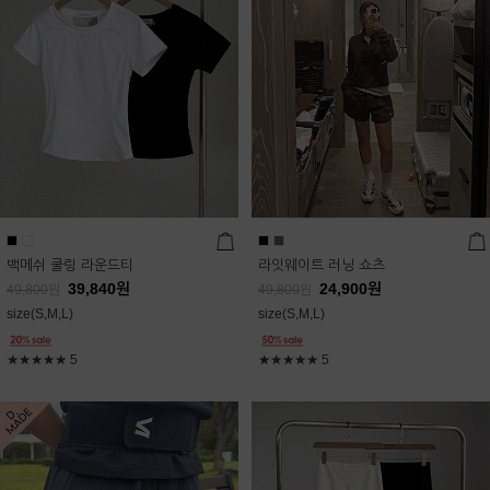
백메쉬 쿨링 라운드티
라잇웨이트 러닝 쇼츠
39,840
원
24,900
원
49,800
원
49,800
원
size(S,M,L)
size(S,M,L)
★★★★★
5
★★★★★
5