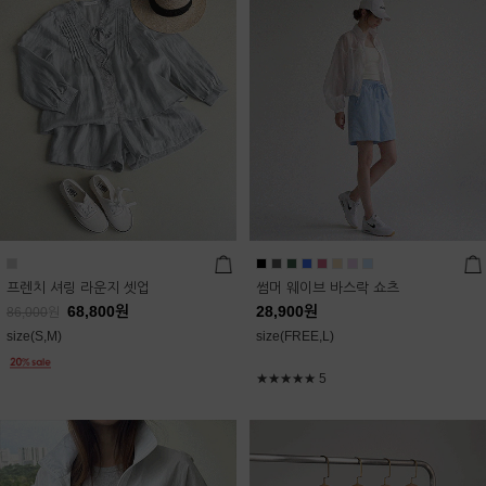
프렌치 셔링 라운지 셋업
썸머 웨이브 바스락 쇼츠
68,800
원
28,900
원
86,000
원
size(S,M)
size(FREE,L)
★★★★★
5