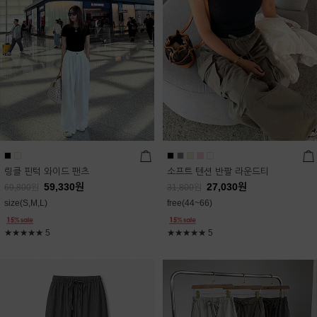
링클 핀턱 와이드 팬츠
소프트 텐션 반팔 라운드티
59,330
원
27,030
원
69,800
원
31,800
원
size(S,M,L)
free(44~66)
★★★★★
5
★★★★★
5