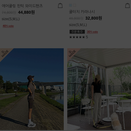
에어쿨링 핀턱 와이드팬츠
쿨터치 카라나시
44,880
원
74,800
원
32,800
원
46,800
원
size(S,M,L)
size(S,M,L)
★★★★★
5