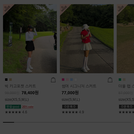
빅 카고포켓 스커트
썸머 시그니처 스커트
더블 랩 
78,400
원
77,000
원
98,000
원
87,000
원
size(XS,S,M,L)
size(S,M,L)
size(XS,S
★★★★★
4.6
★★★★★
4.9
★★★★