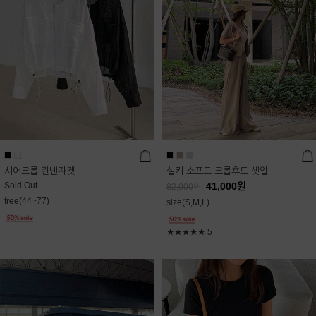
시어크롭 린넨자켓
실키 소프트 크롭후드 셋업
Sold Out
41,000
원
82,000
원
free(44~77)
size(S,M,L)
★★★★★
5