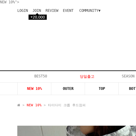
NEW 10%">
LOGIN
JOIN
REVIEW
EVENT
COMMUNITY▼
공지사항
이벤트
등급안내
상품후기
Q&A게시판
VIP게시판
개인결제
입고지연
BEST50
SEASON
당일출고
인스타이벤트
NEW 10%
OUTER
TOP
BOT
모델지원
>
NEW 10%
> 타이다이 크롭 후드점퍼