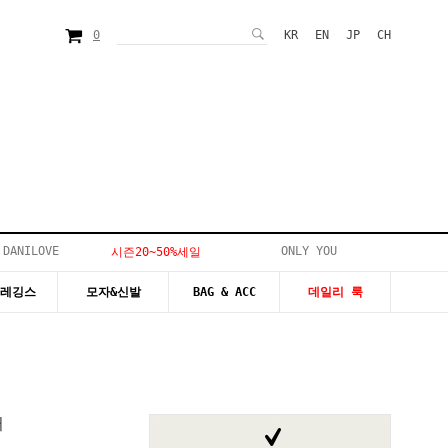
0
KR
EN
JP
CH
 DANILOVE
ONLY YOU
시즌20~50%세일
&레깅스
모자&신발
BAG & ACC
데일리 룩
퍼