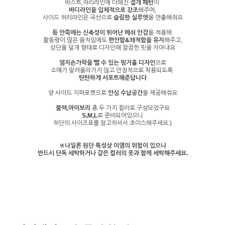
바스트,허리라인에 더해진
절개 패턴
이
바디라인을 입체적으로 강조
해주며,
사이드 허리라인은 곡선으로
슬림한 실루엣
을 연출해줘요
등 안쪽에는 신축성이 뛰어난 메쉬 안감
을 적용해
활동량이 많은 움직임에도
편안함&쾌적함을 유지
해주고,
상단을 덮개 형태로 디자인해 깔끔한 핏을 자아내요
엄지손가락을 뺄 수 있는 핑거홀 디자인
으로
소매가 말려올라가지 않고 안정적으로 착용되도록
탄탄하게 서포트해준답니다
양 사이드 지퍼포켓으로
안심 수납공간
을 제공해줘요
블랙,아이보리
총 두 가지 컬러로 구성되었구요
S,M,L
로 준비되어있으니
하단의 사이즈표를 참고하셔서 초이스해주세요:)
※나일론 원단 특성상 이염의 위험이 있으니
반드시 단독 세탁하거나 같은 컬러의 옷과 함께 세탁해주세요.