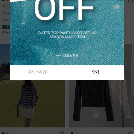
라이트데님 핀턱 스커트
블룸 하이넥 니트집업
68,600
원
Sold Out
98,000
원
free(44~66)
size(XS,S,M,L)
★★★★★
4.9
★★★★★
5
다시 보지 않기
닫기