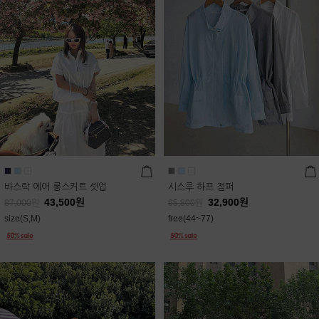
바스락 에어 롱스커트 셋업
시스루 하프 점퍼
43,500
원
32,900
원
87,000
원
65,800
원
size(S,M)
free(44~77)