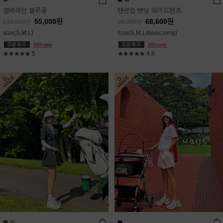
엠버라인 블루종
텐션업 밴딩 와이드팬츠
55,000
원
68,600
원
110,000
원
98,000
원
size(S,M,L)
size(S,M,L/basic,long)
★★★★★
5
★★★★★
4.8