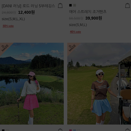
[DANI 러닝] 로드 러닝 5부레깅스
에어 스트레치 조거팬츠
12,400
원
24,800
원
39,900
원
66,500
원
size(S,M,L,XL)
size(S,M,L)