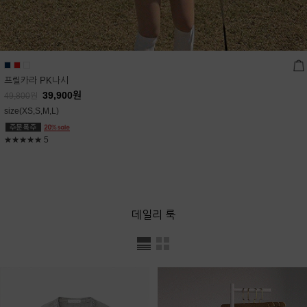
프릴카라 PK나시
39,900
원
49,800
원
size(XS,S,M,L)
★★★★★
5
데일리 룩