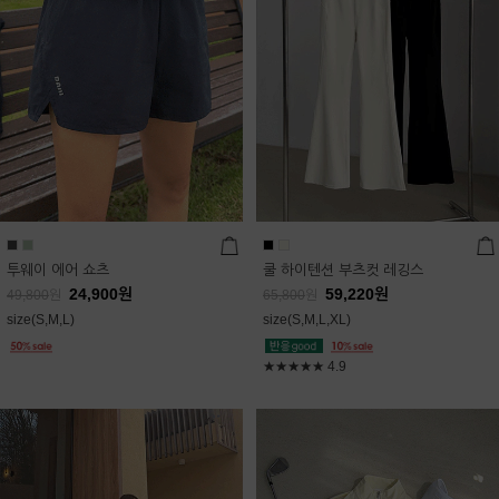
투웨이 에어 쇼츠
쿨 하이텐션 부츠컷 레깅스
24,900
원
59,220
원
49,800
원
65,800
원
size(S,M,L)
size(S,M,L,XL)
★★★★★
4.9