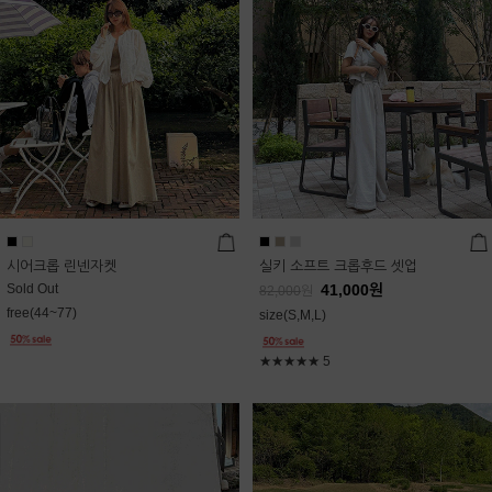
시어크롭 린넨자켓
실키 소프트 크롭후드 셋업
Sold Out
41,000
원
82,000
원
free(44~77)
size(S,M,L)
★★★★★
5