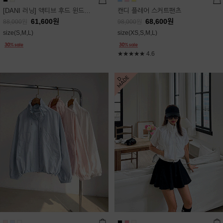
[DANI 러닝] 액티브 후드 윈드점퍼
캔디 플레어 스커트팬츠
61,600
원
68,600
원
88,000
원
98,000
원
size(S,M,L)
size(XS,S,M,L)
★★★★★
4.6