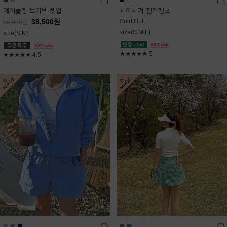
에어쿨링 브이넥 셋업
시어서커 핀턱팬츠
38,500
원
Sold Out
55,000
원
size(S,M,L)
size(S,M)
★★★★★
5
★★★★★
4.5