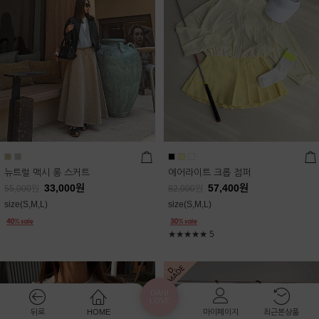
뉴트럴 맥시 롱 스커트
에어라이트 크롭 점퍼
33,000
원
57,400
원
55,000
원
82,000
원
size(S,M,L)
size(S,M,L)
★★★★★
5
DANI
LOVE
뒤로
HOME
마이페이지
최근본상품