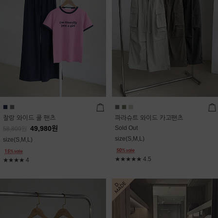
찰랑 와이드 쿨 팬츠
파라슈트 와이드 카고팬츠
49,980
원
Sold Out
58,800
원
size(S,M,L)
size(S,M,L)
★★★★★
4.5
★★★★
4