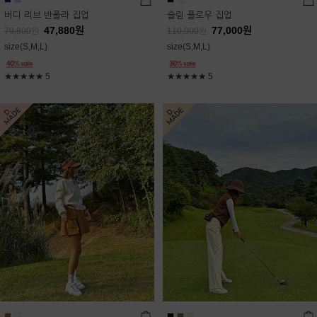
버디 리브 반폴라 집업
슬림 플로우 집업
47,880
원
77,000
원
79,800
원
110,000
원
size(S,M,L)
size(S,M,L)
★★★★★
5
★★★★★
5