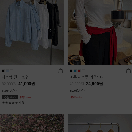
바스락 윈드 셋업
버튼 시스루 라운드티
41,000
원
24,900
원
82,000
원
49,800
원
size(S,M)
size(S,M)
★★★★★
4.8