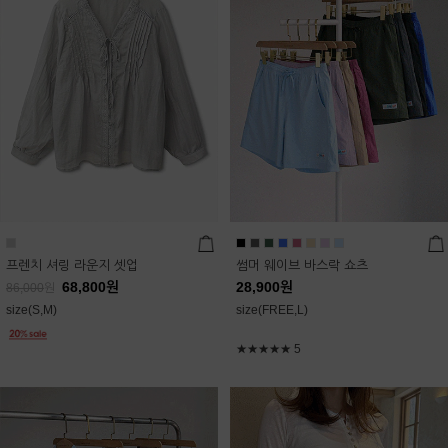
프렌치 셔링 라운지 셋업
썸머 웨이브 바스락 쇼츠
68,800
원
28,900
원
86,000
원
size(S,M)
size(FREE,L)
★★★★★
5