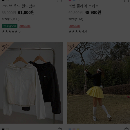
액티브 후드 윈드점퍼
리벳 플레어 스커트
61,600
원
48,900
원
88,000
원
69,800
원
size(S,M,L)
size(S,M)
★★★★★
5
★★★★
4.4