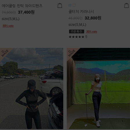
에어쿨링 핀턱 와이드팬츠
쿨터치 카라나시
37,400
원
74,800
원
32,800
원
46,800
원
size(S,M,L)
size(S,M,L)
★★★★★
5