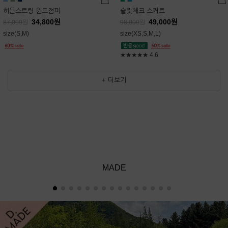
히든스트링 윈드점퍼
슬릿체크 스커트
34,800
원
49,000
원
87,000
원
98,000
원
size(S,M)
size(XS,S,M,L)
★★★★★
4.6
+ 더보기
MADE