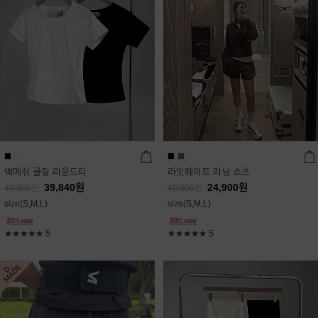
백메쉬 쿨링 라운드티
라잇웨이트 러닝 쇼츠
39,840
원
24,900
원
49,800
원
49,800
원
size(S,M,L)
size(S,M,L)
★★★★★
5
★★★★★
5