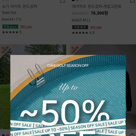
슈가 라이트 윈드점퍼
에어하프 윈드점퍼-재입고완료
Sold Out
76,300
원
109,000
원
free(44~77)
size(S,M,L)
★★★★★
5
★★★★★
4.9