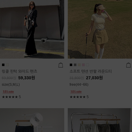
링클 핀턱 와이드 팬츠
소프트 텐션 반팔 라운드티
59,330
원
27,030
원
69,800
원
31,800
원
size(S,M,L)
free(44~66)
★★★★★
5
★★★★★
5