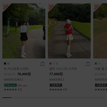
빅 카고포켓 스커트
썸머 시그니처 스커트
더블 랩 
78,400
원
77,000
원
98,000
원
87,000
원
size(XS,S,M,L)
size(S,M,L)
size(XS,S
★★★★★
4.6
★★★★★
4.9
★★★★