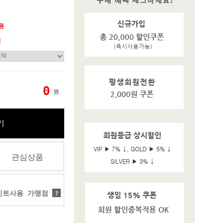
0원
기
0
원
기
관심상품
트사용 가맹점
?