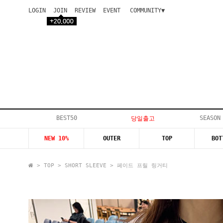
LOGIN
JOIN
REVIEW
EVENT
COMMUNITY▼
공지사항
이벤트
등급안내
상품후기
Q&A게시판
VIP게시판
개인결제
입고지연
BEST50
SEASON
당일출고
인스타이벤트
NEW 10%
OUTER
TOP
BOT
모델지원
>
TOP
>
SHORT SLEEVE
> 페이드 프릴 링거티