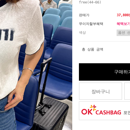
free(44~66)
판매가
37,80
무이자할부혜택
혜택보
색상
총 상품 금액
구매하
장바구니
포인