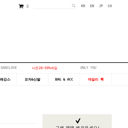
0
KR
EN
JP
CH
 DANILOVE
ONLY YOU
시즌20~50%세일
&레깅스
모자&신발
BAG & ACC
데일리 룩