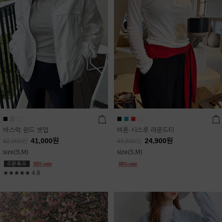
바스락 윈드 셋업
버튼 시스루 라운드티
41,000
원
24,900
원
82,000
원
49,800
원
size(S,M)
size(S,M)
★★★★★
4.8