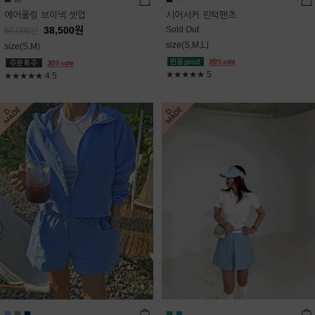
에어쿨링 브이넥 셋업
시어서커 핀턱팬츠
38,500
원
Sold Out
55,000
원
size(S,M,L)
size(S,M)
★★★★★
5
★★★★★
4.5