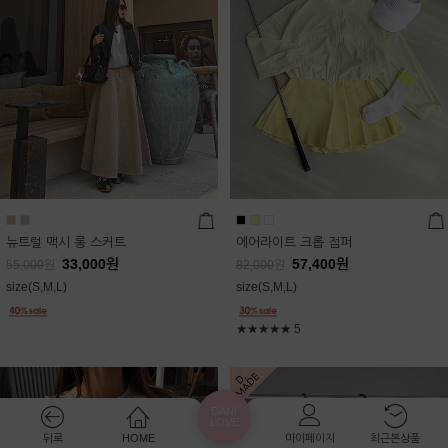
뉴트럴 맥시 롱 스커트
에어라이트 크롭 점퍼
33,000
원
57,400
원
55,000
원
82,000
원
size(S,M,L)
size(S,M,L)
★★★★★
5
DANI
LOVE
뒤로
HOME
마이페이지
최근본상품