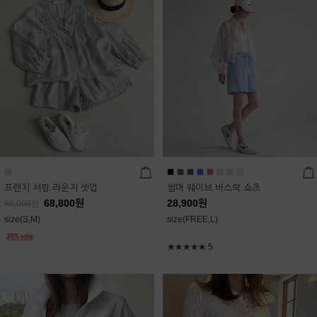
프렌치 셔링 라운지 셋업
썸머 웨이브 바스락 쇼츠
68,800
원
28,900
원
86,000
원
size(S,M)
size(FREE,L)
★★★★★
5