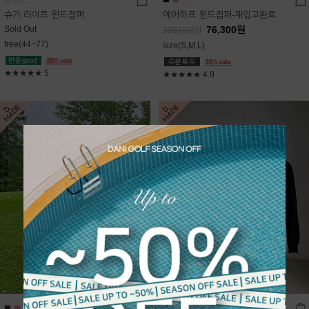
슈가 라이트 윈드점퍼
에어하프 윈드점퍼-재입고완료
Sold Out
76,300
원
109,000
원
free(44~77)
size(S,M,L)
★★★★★
5
★★★★★
4.9