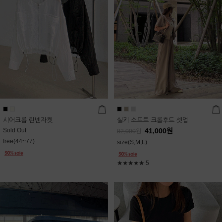
시어크롭 린넨자켓
실키 소프트 크롭후드 셋업
Sold Out
41,000
원
82,000
원
free(44~77)
size(S,M,L)
★★★★★
5