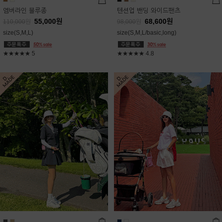
엠버라인 블루종
텐션업 밴딩 와이드팬츠
55,000
원
68,600
원
110,000
원
98,000
원
size(S,M,L)
size(S,M,L/basic,long)
★★★★★
5
★★★★★
4.8