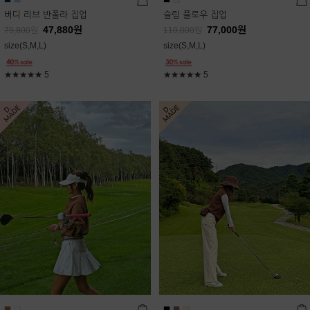
버디 리브 반폴라 집업
슬림 플로우 집업
47,880
원
77,000
원
79,800
원
110,000
원
size(S,M,L)
size(S,M,L)
★★★★★
5
★★★★★
5