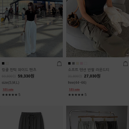
링클 핀턱 와이드 팬츠
소프트 텐션 반팔 라운드티
59,330
원
27,030
원
69,800
원
31,800
원
size(S,M,L)
free(44~66)
★★★★★
5
★★★★★
5