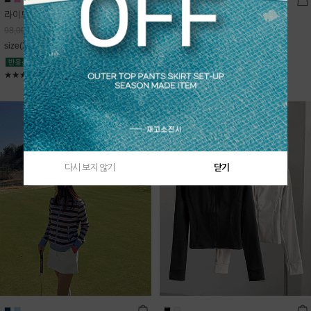
라이트데님 핀턱 스커트
블룸 하이넥 니트집업
68,600
원
Sold Out
98,000
원
free(44~66)
size(XS,S,M,L)
★★★★★
4.9
★★★★★
5
다시 보지 않기
닫기