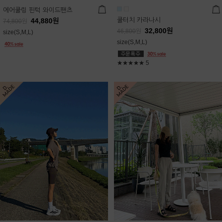
에어쿨링 핀턱 와이드팬츠
쿨터치 카라나시
44,880
원
74,800
원
32,800
원
46,800
원
size(S,M,L)
size(S,M,L)
★★★★★
5