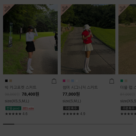
빅 카고포켓 스커트
썸머 시그니처 스커트
더블 랩 
78,400
원
77,000
원
98,000
원
87,000
원
size(XS,S,M,L)
size(S,M,L)
size(XS,S
★★★★★
4.6
★★★★★
4.9
★★★★