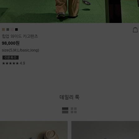
힙업 와이드 카고팬츠
98,000
원
size(S,M,L/basic,long)
★★★★★
4.9
데일리 룩