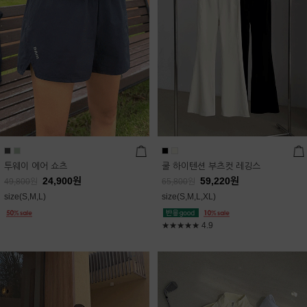
투웨이 에어 쇼츠
쿨 하이텐션 부츠컷 레깅스
24,900
원
59,220
원
49,800
원
65,800
원
size(S,M,L)
size(S,M,L,XL)
★★★★★
4.9