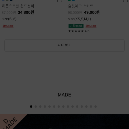
히든스트링 윈드점퍼
슬릿체크 스커트
34,800
원
49,000
원
87,000
원
98,000
원
size(S,M)
size(XS,S,M,L)
★★★★★
4.6
+ 더보기
MADE