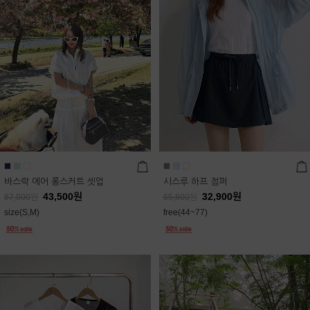
바스락 에어 롱스커트 셋업
시스루 하프 점퍼
43,500
원
32,900
원
87,000
원
65,800
원
size(S,M)
free(44~77)