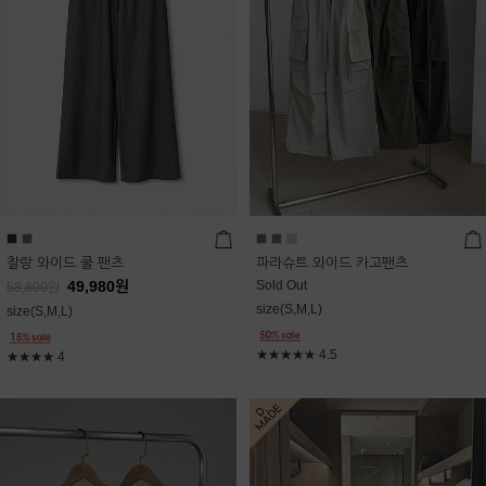
찰랑 와이드 쿨 팬츠
파라슈트 와이드 카고팬츠
49,980
원
Sold Out
58,800
원
size(S,M,L)
size(S,M,L)
★★★★★
4.5
★★★★
4