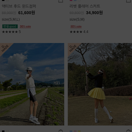
액티브 후드 윈드점퍼
리벳 플레어 스커트
61,600
원
34,900
원
88,000
원
69,800
원
size(S,M,L)
size(S,M)
★★★★★
5
★★★★
4.4