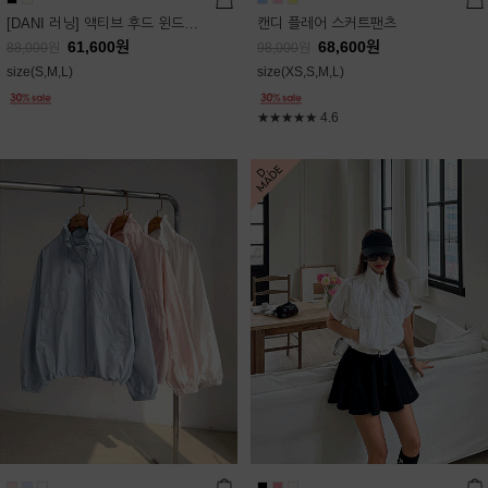
[DANI 러닝] 액티브 후드 윈드점퍼
캔디 플레어 스커트팬츠
61,600
원
68,600
원
88,000
원
98,000
원
size(S,M,L)
size(XS,S,M,L)
★★★★★
4.6