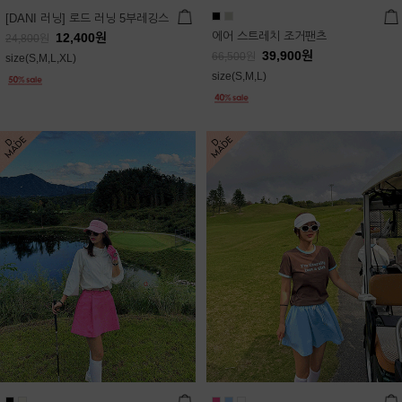
[DANI 러닝] 로드 러닝 5부레깅스
에어 스트레치 조거팬츠
12,400
원
24,800
원
39,900
원
66,500
원
size(S,M,L,XL)
size(S,M,L)