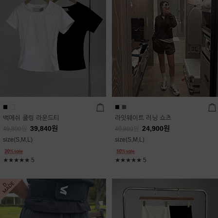
백메쉬 쿨링 라운드티
라잇웨이트 러닝 쇼츠
39,840
원
24,900
원
49,800
원
49,800
원
size(S,M,L)
size(S,M,L)
★★★★★
5
★★★★★
5