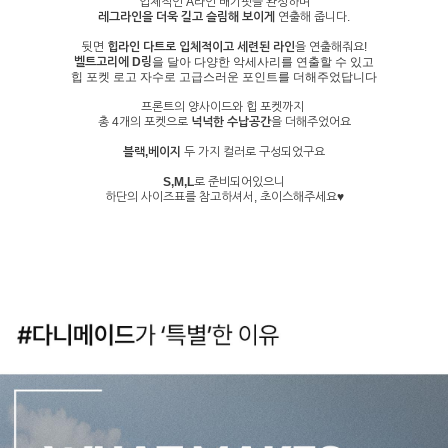
입체적인 A라인 배기핏을 완성하며
레그라인을 더욱 길고 슬림해 보이게
연출해 줍니다.
뒷면
힙라인 다트로 입체적이고 세련된 라인
을 연출해줘요!
벨트고리에 D링
을 달아 다양한 악세사리를 연출할 수 있고
힙 포켓 로고 자수로
고급스러운 포인트를 더해주었답니다
프론트의 양사이드와 힙 포켓까지
총 4개의 포켓으로
넉넉한 수납공간
을 더해주었어요
블랙,베이지
두 가지 컬러로 구성되었구요
S,M,L
로 준비되어있으니
하단의 사이즈표를 참고하셔서, 초이스해주세요♥