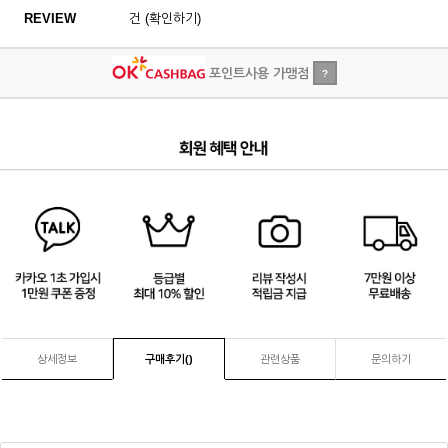
REVIEW
건 (확인하기)
포인트사용 가맹점
?
4
/
4
상세정보
구매후기(
)
관련상품
문의하기