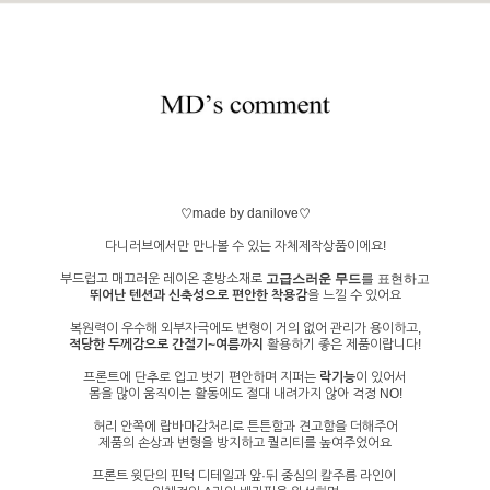
♡made by danilove♡
다니러브에서만 만나볼 수 있는 자체제작상품이에요!
부드럽고 매끄러운 레이온 혼방소재로
고급스러운 무드
를 표현하고
뛰어난 텐션과 신축성으로 편안한 착용감
을 느낄 수 있어요
복원력이 우수해 외부자극에도 변형이 거의 없어 관리가 용이하고,
적당한 두께감으로 간절기~여름까지
활용하기 좋은 제품이랍니다!
프론트에 단추로 입고 벗기 편안하며 지퍼는
락기능
이 있어서
몸을 많이 움직이는 활동에도 절대 내려가지 않아 걱정 NO!
허리 안쪽에 랍바마감처리로 튼튼함과 견고함을 더해주어
제품의 손상과 변형을 방지하고 퀄리티를 높여주었어요
프론트 윗단의 핀턱 디테일과 앞·뒤 중심의 칼주름 라인이