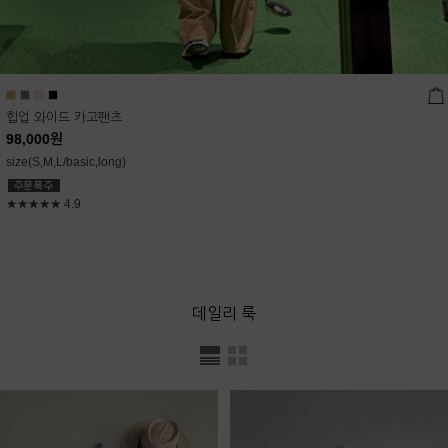
힙업 와이드 카고팬츠
98,000
원
size(S,M,L/basic,long)
★★★★★
4.9
데일리 룩