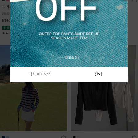
라이트데님 핀턱 스커트
블룸 하이넥 니트집업
68,600
원
Sold Out
98,000
원
free(44~66)
size(XS,S,M,L)
★★★★★
4.9
★★★★★
5
다시 보지 않기
닫기