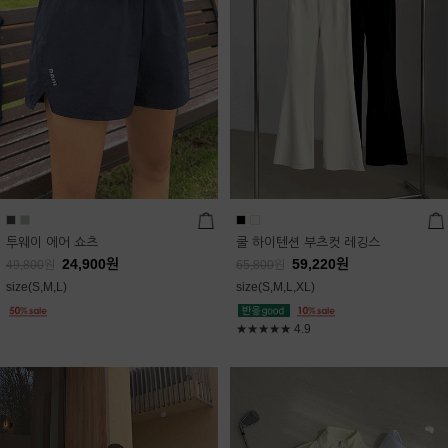
투웨이 에어 쇼츠
쿨 하이텐션 부츠컷 레깅스
24,900
원
59,220
원
49,800
원
65,800
원
size(S,M,L)
size(S,M,L,XL)
★★★★★
4.9