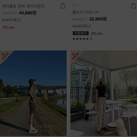
에어쿨링 핀턱 와이드팬츠
쿨터치 카라나시
44,880
원
74,800
원
32,800
원
46,800
원
size(S,M,L)
size(S,M,L)
★★★★★
5