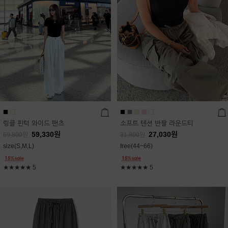
링클 핀턱 와이드 팬츠
소프트 텐션 반팔 라운드티
59,330
원
27,030
원
69,800
원
31,800
원
size(S,M,L)
free(44~66)
★★★★★
5
★★★★★
5