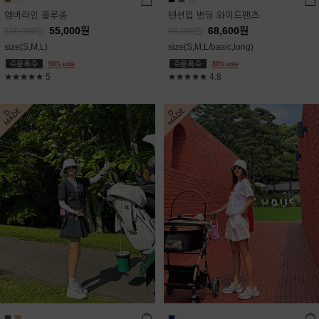
엠버라인 블루종
텐션업 밴딩 와이드팬츠
55,000
원
68,600
원
110,000
원
98,000
원
size(S,M,L)
size(S,M,L/basic,long)
★★★★★
5
★★★★★
4.8