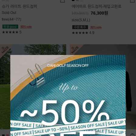
슈가 라이트 윈드점퍼
에어하프 윈드점퍼-재입고완료
Sold Out
76,300
원
109,000
원
free(44~77)
size(S,M,L)
★★★★★
5
★★★★★
4.9