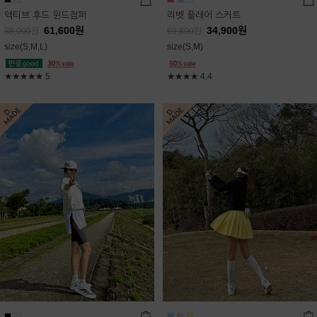
액티브 후드 윈드점퍼
리벳 플레어 스커트
61,600
원
34,900
원
88,000
원
69,800
원
size(S,M,L)
size(S,M)
★★★★★
5
★★★★
4.4