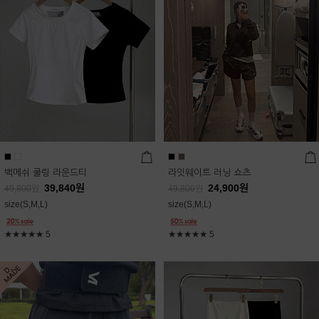
백메쉬 쿨링 라운드티
라잇웨이트 러닝 쇼츠
39,840
원
24,900
원
49,800
원
49,800
원
size(S,M,L)
size(S,M,L)
★★★★★
5
★★★★★
5