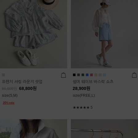
프렌치 셔링 라운지 셋업
썸머 웨이브 바스락 쇼츠
68,800
원
28,900
원
86,000
원
size(S,M)
size(FREE,L)
★★★★★
5