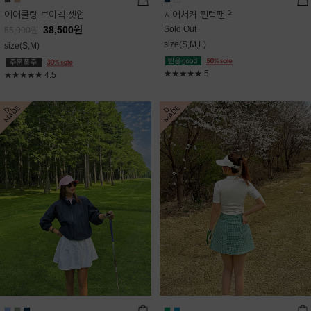
에어쿨링 브이넥 셋업
시어서커 핀턱팬츠
38,500
원
Sold Out
55,000
원
size(S,M,L)
size(S,M)
★★★★★
5
★★★★★
4.5