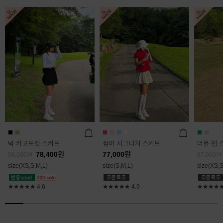
빅 카고포켓 스커트
썸머 시그니처 스커트
더블 랩 
78,400
원
77,000
원
98,000
원
87,000
원
size(XS,S,M,L)
size(S,M,L)
size(XS,S
★★★★★
4.6
★★★★★
4.9
★★★★