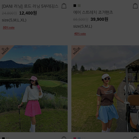
[DANI 러닝] 로드 러닝 5부레깅스
에어 스트레치 조거팬츠
12,400
원
24,800
원
39,900
원
66,500
원
size(S,M,L,XL)
size(S,M,L)