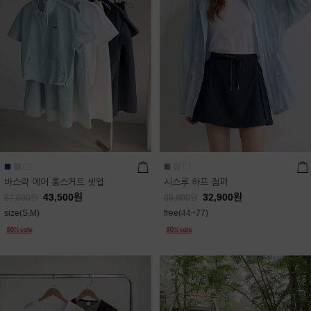
바스락 에어 롱스커트 셋업
시스루 하프 점퍼
43,500
원
32,900
원
87,000
원
65,800
원
size(S,M)
free(44~77)