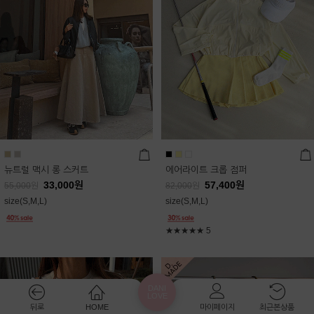
뉴트럴 맥시 롱 스커트
에어라이트 크롭 점퍼
33,000
원
57,400
원
55,000
원
82,000
원
size(S,M,L)
size(S,M,L)
★★★★★
5
DANI
LOVE
뒤로
HOME
마이페이지
최근본상품