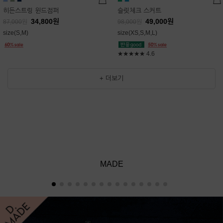
히든스트링 윈드점퍼
슬릿체크 스커트
34,800
원
49,000
원
87,000
원
98,000
원
size(S,M)
size(XS,S,M,L)
★★★★★
4.6
+ 더보기
MADE