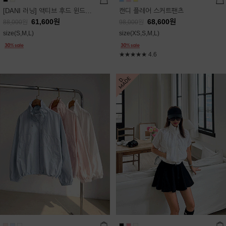
[DANI 러닝] 액티브 후드 윈드점퍼
캔디 플레어 스커트팬츠
61,600
원
68,600
원
88,000
원
98,000
원
size(S,M,L)
size(XS,S,M,L)
★★★★★
4.6