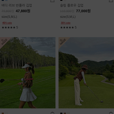
버디 리브 반폴라 집업
슬림 플로우 집업
47,880
원
77,000
원
79,800
원
110,000
원
size(S,M,L)
size(S,M,L)
★★★★★
5
★★★★★
5