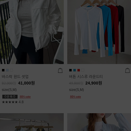
바스락 윈드 셋업
버튼 시스루 라운드티
41,000
원
24,900
원
82,000
원
49,800
원
size(S,M)
size(S,M)
★★★★★
4.8