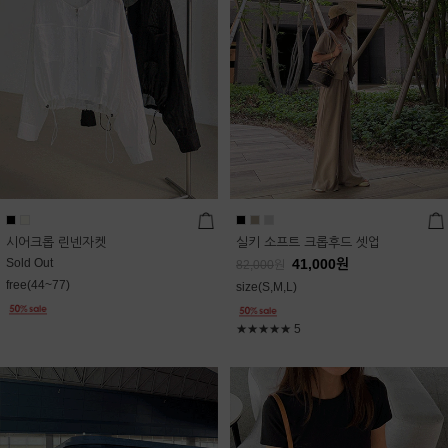
시어크롭 린넨자켓
실키 소프트 크롭후드 셋업
Sold Out
41,000
원
82,000
원
free(44~77)
size(S,M,L)
★★★★★
5