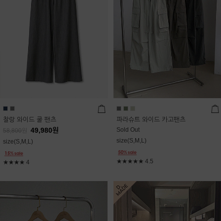
찰랑 와이드 쿨 팬츠
파라슈트 와이드 카고팬츠
49,980
원
Sold Out
58,800
원
size(S,M,L)
size(S,M,L)
★★★★★
4.5
★★★★
4