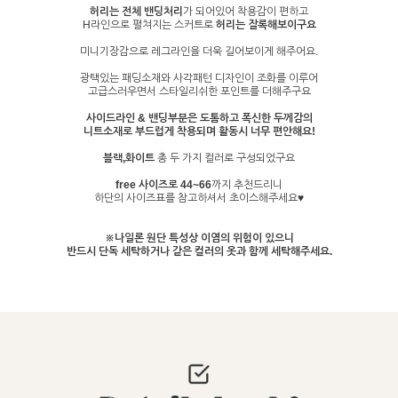
허리는 전체 밴딩처리
가 되어있어 착용감이 편하고
H라인으로 펼쳐지는 스커트로
허리는 잘록해보이구요
미니기장감으로 레그라인을 더욱 길어보이게 해주어요.
광택있는 패딩소재와 사각패턴 디자인이 조화를 이루어
고급스러우면서 스타일리쉬한 포인트를 더해주구요
사이드라인 & 밴딩부분은 도톰하고 폭신한 두께감의
니트소재로 부드럽게 착용되며 활동시 너무 편안해요!
블랙,화이트
총 두 가지 컬러로 구성되었구요
free 사이즈로 44~66
까지 추천드리니
하단의 사이즈표를 참고하셔서 초이스해주세요♥
※나일론 원단 특성상 이염의 위험이 있으니
반드시 단독 세탁하거나 같은 컬러의 옷과 함께 세탁해주세요.