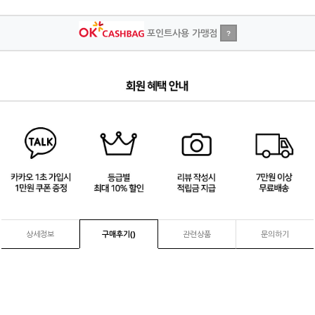
포인트사용 가맹점
?
4
/
4
상세정보
구매후기(
)
관련상품
문의하기