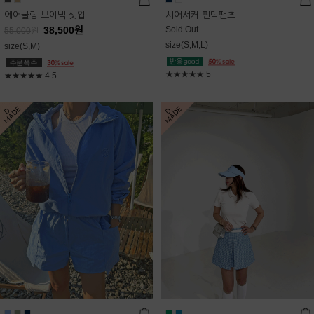
에어쿨링 브이넥 셋업
시어서커 핀턱팬츠
38,500
원
Sold Out
55,000
원
size(S,M,L)
size(S,M)
★★★★★
5
★★★★★
4.5