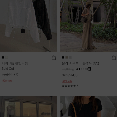
시어크롭 린넨자켓
실키 소프트 크롭후드 셋업
Sold Out
41,000
원
82,000
원
free(44~77)
size(S,M,L)
★★★★★
5