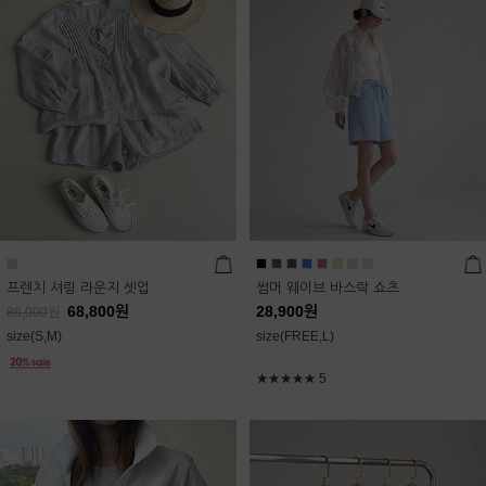
프렌치 셔링 라운지 셋업
썸머 웨이브 바스락 쇼츠
68,800
원
28,900
원
86,000
원
size(S,M)
size(FREE,L)
★★★★★
5