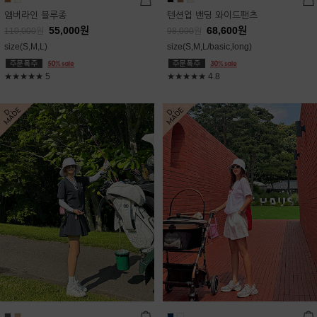
엠버라인 블루종
텐션업 밴딩 와이드팬츠
55,000
원
68,600
원
110,000
원
98,000
원
size(S,M,L)
size(S,M,L/basic,long)
★★★★★
5
★★★★★
4.8