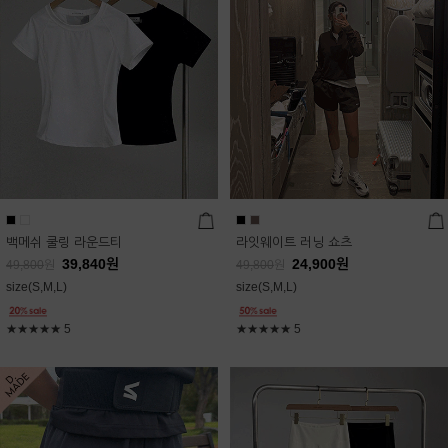
백메쉬 쿨링 라운드티
라잇웨이트 러닝 쇼츠
39,840
원
24,900
원
49,800
원
49,800
원
size(S,M,L)
size(S,M,L)
★★★★★
5
★★★★★
5