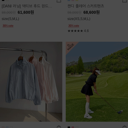
[DANI 러닝] 액티브 후드 윈드점퍼
캔디 플레어 스커트팬츠
61,600
원
68,600
원
88,000
원
98,000
원
size(S,M,L)
size(XS,S,M,L)
★★★★★
4.6