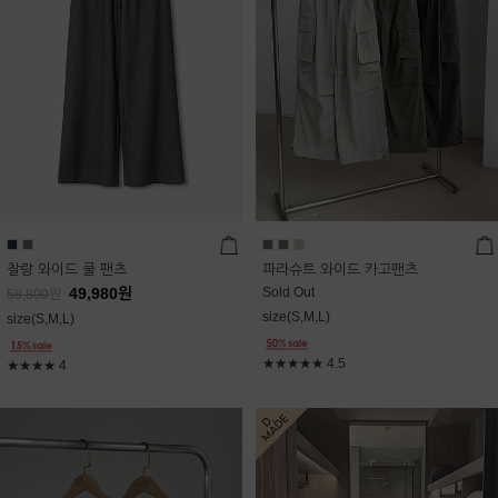
찰랑 와이드 쿨 팬츠
파라슈트 와이드 카고팬츠
49,980
원
Sold Out
58,800
원
size(S,M,L)
size(S,M,L)
★★★★★
4.5
★★★★
4