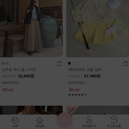
뉴트럴 맥시 롱 스커트
에어라이트 크롭 점퍼
33,000
원
57,400
원
55,000
원
82,000
원
size(S,M,L)
size(S,M,L)
★★★★★
5
DANI
LOVE
뒤로
HOME
마이페이지
최근본상품