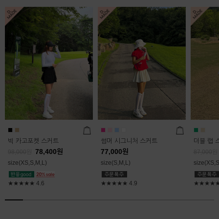
빅 카고포켓 스커트
썸머 시그니처 스커트
더블 랩 
78,400
원
77,000
원
98,000
원
87,000
원
size(XS,S,M,L)
size(S,M,L)
size(XS,S
★★★★★
4.6
★★★★★
4.9
★★★★