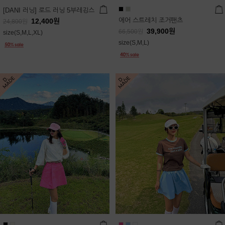
[DANI 러닝] 로드 러닝 5부레깅스
에어 스트레치 조거팬츠
12,400
원
24,800
원
39,900
원
66,500
원
size(S,M,L,XL)
size(S,M,L)