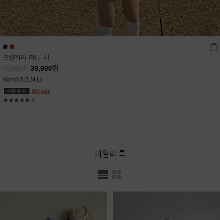
프릴카라 PK나시
39,900
원
49,800
원
size(XS,S,M,L)
★★★★★
5
데일리 룩