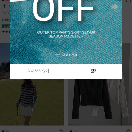
라이트데님 핀턱 스커트
블룸 하이넥 니트집업
68,600
원
Sold Out
98,000
원
free(44~66)
size(XS,S,M,L)
★★★★★
4.9
★★★★★
5
다시 보지 않기
닫기