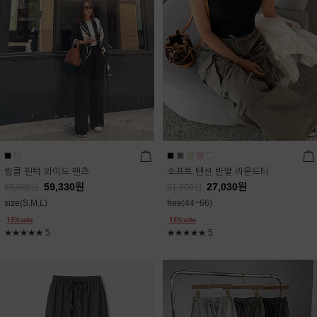
링클 핀턱 와이드 팬츠
소프트 텐션 반팔 라운드티
59,330
원
27,030
원
69,800
원
31,800
원
size(S,M,L)
free(44~66)
★★★★★
5
★★★★★
5