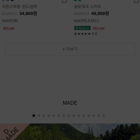
히든스트링 윈드점퍼
슬릿체크 스커트
34,800
원
49,000
원
87,000
원
98,000
원
size(S,M)
size(XS,S,M,L)
★★★★★
4.6
+ 더보기
MADE