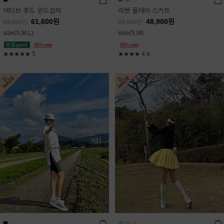
액티브 후드 윈드점퍼
리벳 플레어 스커트
61,600
원
48,900
원
88,000
원
69,800
원
size(S,M,L)
size(S,M)
★★★★★
5
★★★★
4.4