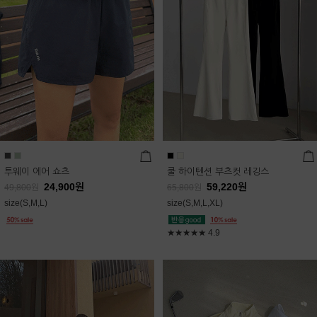
투웨이 에어 쇼츠
쿨 하이텐션 부츠컷 레깅스
24,900
원
59,220
원
49,800
원
65,800
원
size(S,M,L)
size(S,M,L,XL)
★★★★★
4.9