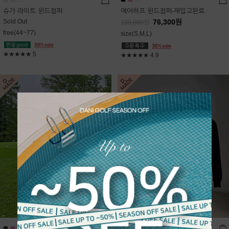
슈가 라이트 윈드점퍼
에어하프 윈드점퍼-재입고완료
Sold Out
76,300
원
109,000
원
free(44~77)
size(S,M,L)
★★★★★
5
★★★★★
4.9