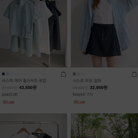
바스락 에어 롱스커트 셋업
시스루 하프 점퍼
43,500
원
32,900
원
87,000
원
65,800
원
size(S,M)
free(44~77)