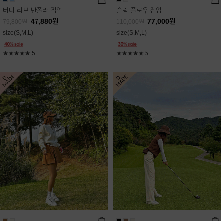
버디 리브 반폴라 집업
슬림 플로우 집업
47,880
원
77,000
원
79,800
원
110,000
원
size(S,M,L)
size(S,M,L)
★★★★★
5
★★★★★
5