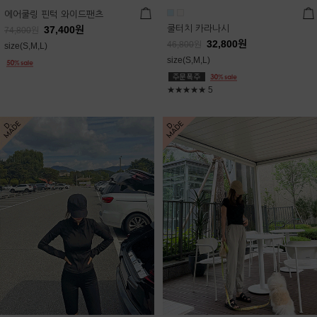
에어쿨링 핀턱 와이드팬츠
쿨터치 카라나시
37,400
원
74,800
원
32,800
원
46,800
원
size(S,M,L)
size(S,M,L)
★★★★★
5