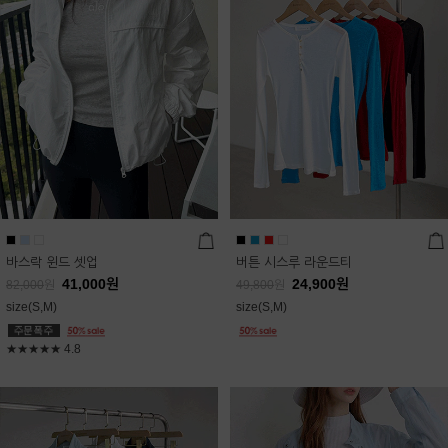
바스락 윈드 셋업
버튼 시스루 라운드티
41,000
원
24,900
원
82,000
원
49,800
원
size(S,M)
size(S,M)
★★★★★
4.8