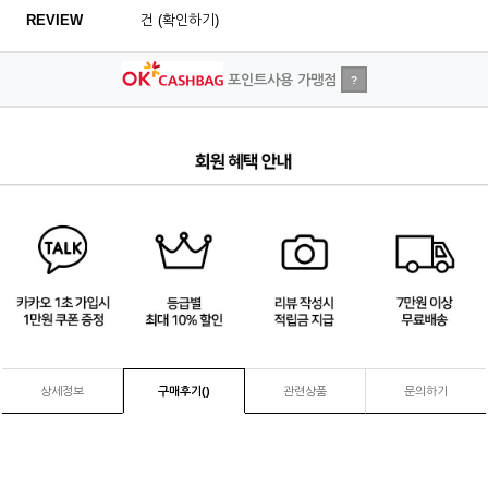
REVIEW
건 (확인하기)
포인트사용 가맹점
?
4
/
4
상세정보
구매후기(
)
관련상품
문의하기