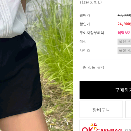
size(S,M,L)
판매가
49,80
할인가
24,90
무이자할부혜택
혜택보
색상
사이즈
총 상품 금액
구매하
장바구니