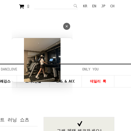
0
KR
EN
JP
CH
 DANILOVE
ONLY YOU
시즌20~50%세일
&레깅스
모자&신발
BAG & ACC
데일리 룩
이트 러닝 쇼츠