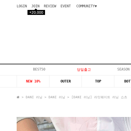
LOGIN
JOIN
REVIEW
EVENT
COMMUNITY▼
공지사항
이벤트
등급안내
상품후기
Q&A게시판
VIP게시판
개인결제
입고지연
BEST50
SEASON
당일출고
인스타이벤트
NEW 10%
OUTER
TOP
BOT
모델지원
>
DANI 러닝
>
DANI 러닝
> [DANI 러닝] 라잇웨이트 러닝 쇼츠