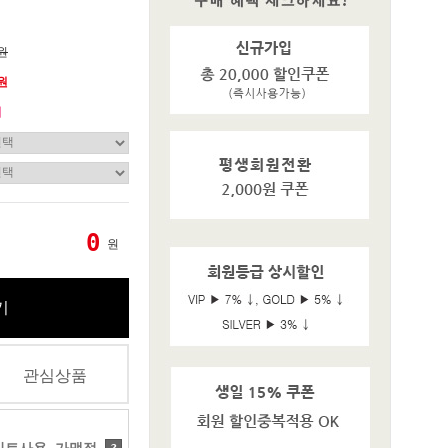
0원
0원
기
0
원
기
관심상품