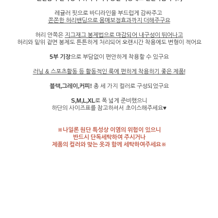
레귤러 핏으로 바디라인을 부드럽게 감싸주고
쫀쫀한 허리밴딩으로 몸매보정효과까지 더해주구요
허리 안쪽은
지그재그 봉제법으로 마감되어 내구성이 뛰어나고
허리와 밑위 겉면 봉제도 튼튼하게 처리되어 오랜시간 착용에도 변형이 적어요
5부 기장
으로 부담없이 편안하게 착용할 수 있구요
러닝 & 스포츠활동 등 활동적인 룩에 편하게 착용하기 좋은 제품!
블랙,그레이,커피!
총 세 가지 컬러로 구성되었구요
S,M,L,XL
로 폭 넓게 준비했으니
하단의 사이즈표를 참고하셔서 초이스해주세요♥
※나일론 원단 특성상 이염의 위험이 있으니
반드시 단독세탁하여 주시거나
제품의 컬러와 맞는 옷과 함께 세탁하여주세요※