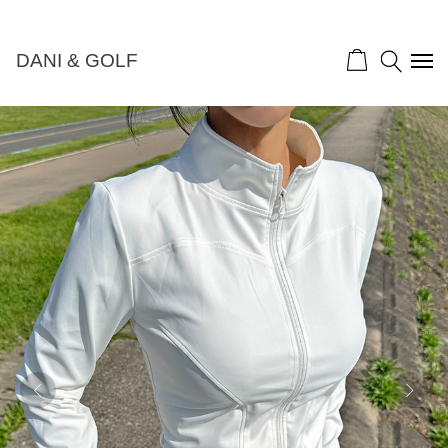
골프&골프패션">
DANI & GOLF