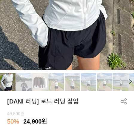
[DANI 러닝] 로드 러닝 집업
49,800
원
50%
24,900
원