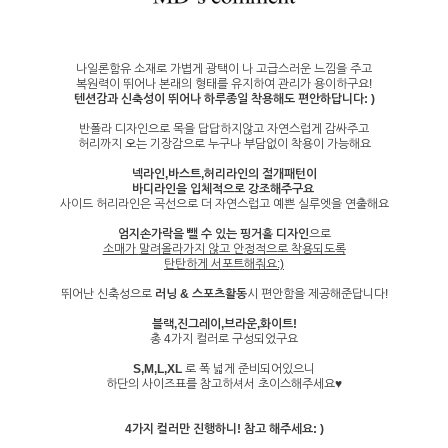
나일론함유 소재로 가볍게 광택이 나 고급스러운 느낌을 주고
복원력이 뛰어나 본래의 형태를 유지하여 관리가 용이하구요!
텐션감과 신축성이 뛰어나 하루종일 착용해도 편안하답니다: )
반폴라 디자인으로 목을 답답하지않고 자연스럽게 감싸주고
허리까지 오는 기장감으로 누구나 부담없이 착용이 가능해요
넥라인,바스트,허리라인의 절개패턴이
바디라인을 입체적으로 강조해주구요
사이드 허리라인은 곡선으로 더 자연스럽고 예쁜 실루엣을 연출해요
엄지손가락을 뺄 수 있는 핑거홀 디자인
으로
소매가
말려올라가지 않고 안정적으로 착용되도록
탄탄하게 서포트해줘요:)
뛰어난 신축성으로
러닝 & 스포츠활동
시 편안함을 제공해준답니다!
블랙,진그레이,브라운,화이트!
총 4가지 컬러로 구성되었구요
S,M,L,XL
로 폭 넓게 준비되어있으니
하단의 사이즈표를 참고하셔서 초이스해주세요♥
4가지 컬러만 진행하니! 참고 해주세요: )