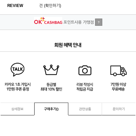
REVIEW
건 (확인하기)
포인트사용 가맹점
?
4
/
4
상세정보
구매후기(
)
관련상품
문의하기