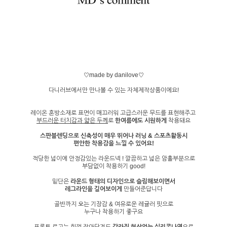
♡made by danilove♡
다니러브에서만 만나볼 수 있는 자체제작상품이에요!
레이온 혼방소재로 표면이 매끄러워 고급스러운 무드를 표현해주고
부드러운 터치감과 얇은 두께
로
한여름에도 시원하게
착용돼요
스판블렌딩으로 신축성이 매우 뛰어나 러닝 & 스포츠활동시
편안한 착용감을 느낄 수 있어요!
적당한 넓이에 안정감있는 라운드넥 ! 깔끔하고 넓은 암홀부분으로
부담없이 착용하기 good!
밑단은
라운드 형태의 디자인
으로 슬림해보이면서
레그라인을 길어보이게
만들어준답니다
골반까지 오는 기장감 & 여유로운 레귤러 핏으로
누구나 착용하기 좋구요