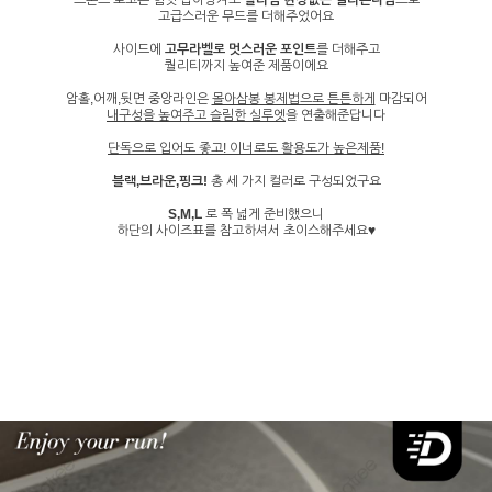
프론트 로고는 힘껏 잡아당겨도
갈라짐 현상없는 실리콘나염
으로
고급스러운 무드를 더해주었어요
사이드에
고무라벨로 멋스러운 포인트
를 더해주고
퀄리티까지 높여준 제품이에요
암홀,어깨,뒷면 중앙라인은
몰아삼봉 봉제법으로 튼튼하게
마감되어
내구성을 높여주고 슬림한 실루엣
을 연출해준답니다
단독으로 입어도 좋고! 이너로도 활용도가 높은제품!
블랙,브라운,핑크!
총 세 가지 컬러로 구성되었구요
S,M,L
로 폭 넓게 준비했으니
하단의 사이즈표를 참고하셔서 초이스해주세요♥