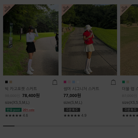
빅 카고포켓 스커트
썸머 시그니처 스커트
더블 랩 
78,400
원
77,000
원
98,000
원
87,000
원
size(XS,S,M,L)
size(S,M,L)
size(XS,S
★★★★★
4.6
★★★★★
4.9
★★★★