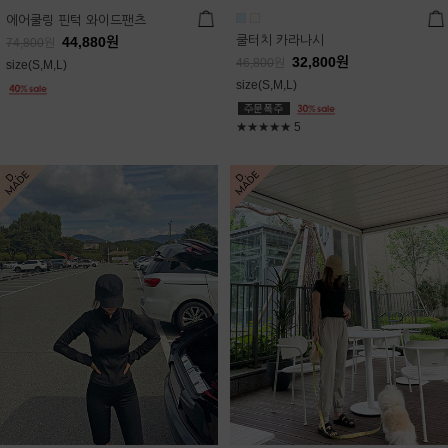
에어쿨링 핀턱 와이드팬츠
쿨터치 카라나시
44,880
원
74,800
원
32,800
원
46,800
원
size(S,M,L)
size(S,M,L)
★★★★★
5