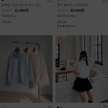
[DANI 러닝] 액티브 후드 윈드점퍼
캔디 플레어 스커트팬츠
61,600
원
68,600
원
88,000
원
98,000
원
size(S,M,L)
size(XS,S,M,L)
★★★★★
4.6