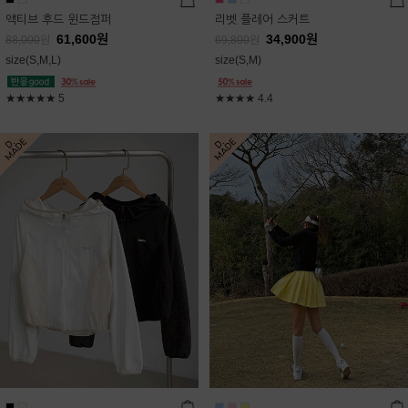
액티브 후드 윈드점퍼
리벳 플레어 스커트
61,600
원
34,900
원
88,000
원
69,800
원
size(S,M,L)
size(S,M)
★★★★★
5
★★★★
4.4