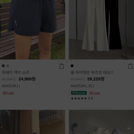
투웨이 에어 쇼츠
쿨 하이텐션 부츠컷 레깅스
24,900
원
59,220
원
49,800
원
65,800
원
size(S,M,L)
size(S,M,L,XL)
★★★★★
4.9