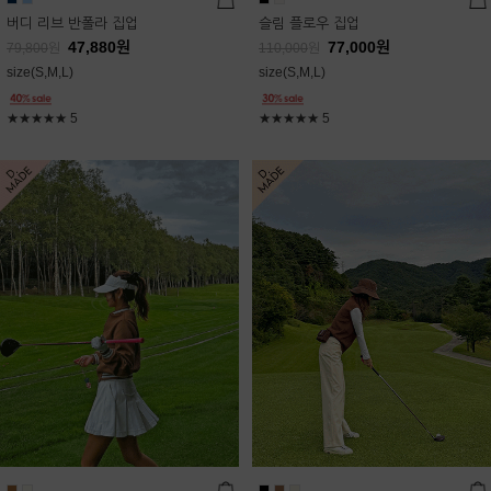
버디 리브 반폴라 집업
슬림 플로우 집업
47,880
원
77,000
원
79,800
원
110,000
원
size(S,M,L)
size(S,M,L)
★★★★★
5
★★★★★
5