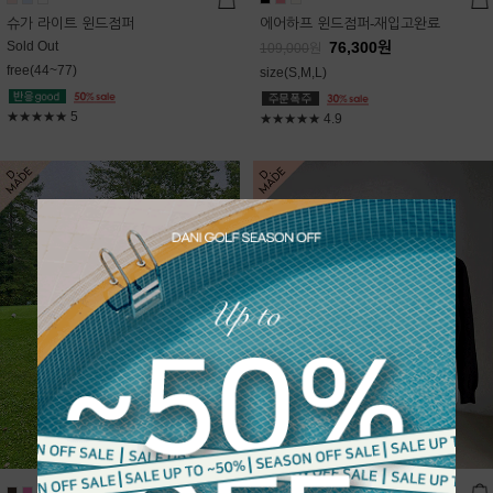
슈가 라이트 윈드점퍼
에어하프 윈드점퍼-재입고완료
Sold Out
76,300
원
109,000
원
free(44~77)
size(S,M,L)
★★★★★
5
★★★★★
4.9