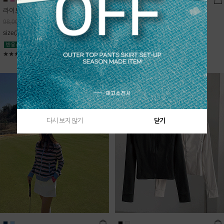
라이트데님 핀턱 스커트
블룸 하이넥 니트집업
68,600
원
Sold Out
98,000
원
free(44~66)
size(XS,S,M,L)
★★★★★
4.9
★★★★★
5
다시 보지 않기
닫기