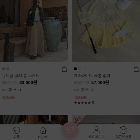
뉴트럴 맥시 롱 스커트
에어라이트 크롭 점퍼
33,000
원
57,400
원
55,000
원
82,000
원
size(S,M,L)
size(S,M,L)
★★★★★
5
DANI
LOVE
뒤로
HOME
마이페이지
최근본상품