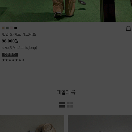
힙업 와이드 카고팬츠
98,000
원
size(S,M,L/basic,long)
★★★★★
4.9
데일리 룩