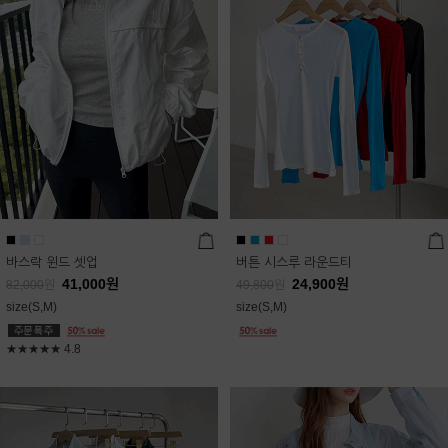
바스락 윈드 셋업
버튼 시스루 라운드티
41,000
원
24,900
원
82,000
원
49,800
원
size(S,M)
size(S,M)
★★★★★
4.8