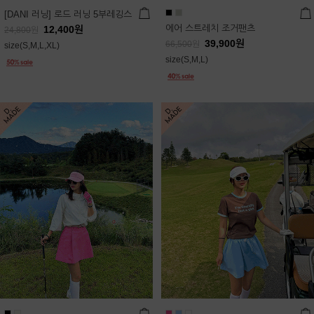
[DANI 러닝] 로드 러닝 5부레깅스
에어 스트레치 조거팬츠
12,400
원
24,800
원
39,900
원
66,500
원
size(S,M,L,XL)
size(S,M,L)