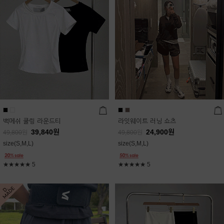
백메쉬 쿨링 라운드티
라잇웨이트 러닝 쇼츠
39,840
원
24,900
원
49,800
원
49,800
원
size(S,M,L)
size(S,M,L)
★★★★★
5
★★★★★
5