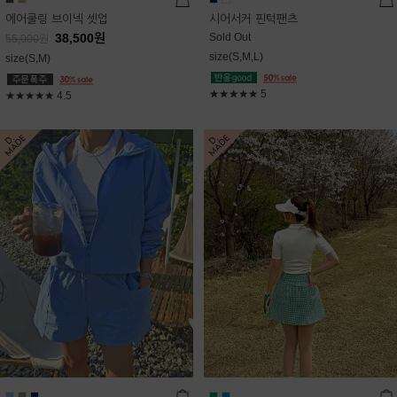
에어쿨링 브이넥 셋업
시어서커 핀턱팬츠
38,500
원
Sold Out
55,000
원
size(S,M,L)
size(S,M)
★★★★★
5
★★★★★
4.5