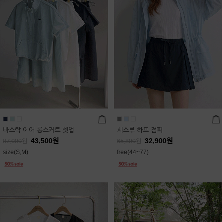
바스락 에어 롱스커트 셋업
시스루 하프 점퍼
43,500
원
32,900
원
87,000
원
65,800
원
size(S,M)
free(44~77)