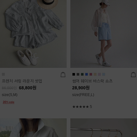
프렌치 셔링 라운지 셋업
썸머 웨이브 바스락 쇼츠
68,800
원
28,900
원
86,000
원
size(S,M)
size(FREE,L)
★★★★★
5