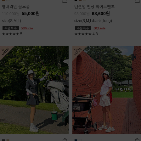
엠버라인 블루종
텐션업 밴딩 와이드팬츠
55,000
원
68,600
원
110,000
원
98,000
원
size(S,M,L)
size(S,M,L/basic,long)
★★★★★
5
★★★★★
4.8