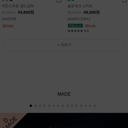
히든스트링 윈드점퍼
슬릿체크 스커트
34,800
원
49,000
원
87,000
원
98,000
원
size(S,M)
size(XS,S,M,L)
★★★★★
4.6
+ 더보기
MADE