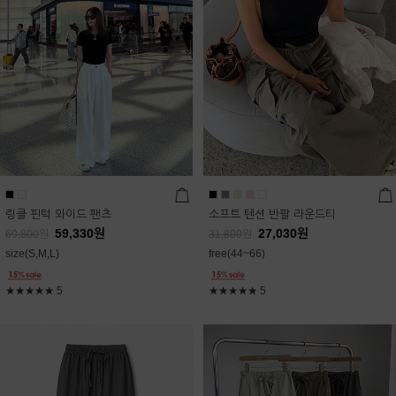
링클 핀턱 와이드 팬츠
소프트 텐션 반팔 라운드티
59,330
원
27,030
원
69,800
원
31,800
원
size(S,M,L)
free(44~66)
★★★★★
5
★★★★★
5