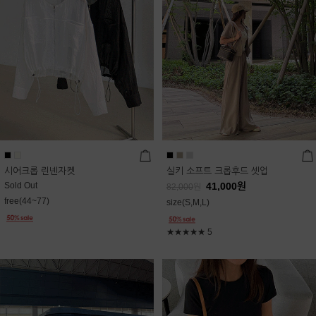
시어크롭 린넨자켓
실키 소프트 크롭후드 셋업
Sold Out
41,000
원
82,000
원
free(44~77)
size(S,M,L)
★★★★★
5