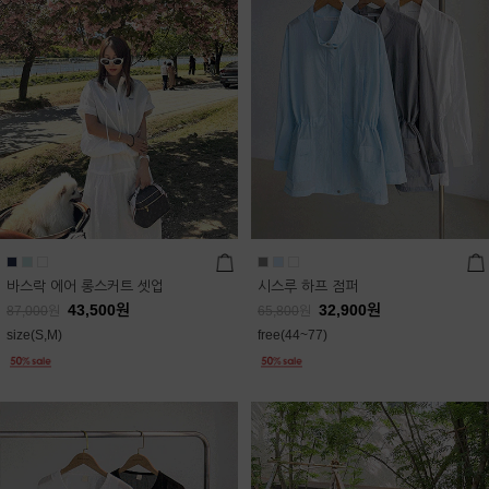
바스락 에어 롱스커트 셋업
시스루 하프 점퍼
43,500
원
32,900
원
87,000
원
65,800
원
size(S,M)
free(44~77)