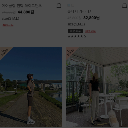
에어쿨링 핀턱 와이드팬츠
쿨터치 카라나시
44,880
원
74,800
원
32,800
원
46,800
원
size(S,M,L)
size(S,M,L)
★★★★★
5