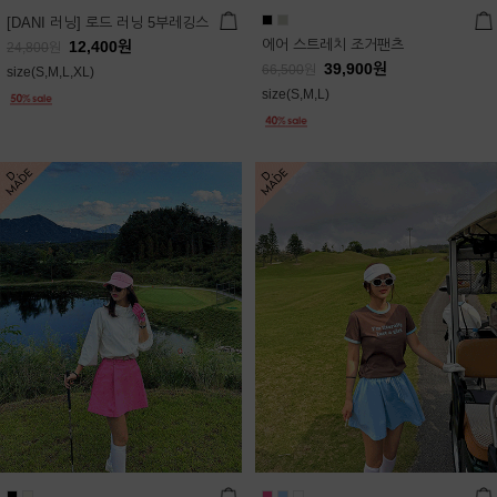
[DANI 러닝] 로드 러닝 5부레깅스
에어 스트레치 조거팬츠
12,400
원
24,800
원
39,900
원
66,500
원
size(S,M,L,XL)
size(S,M,L)