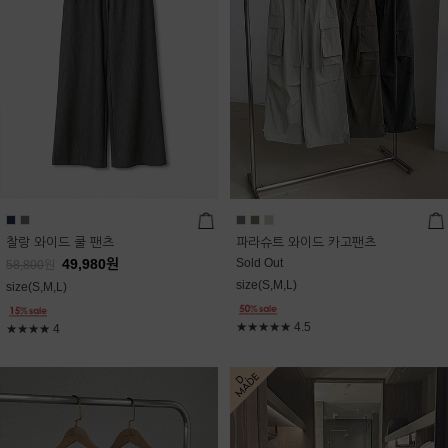
찰랑 와이드 쿨 팬츠
파라슈트 와이드 카고팬츠
49,980
원
Sold Out
58,800
원
size(S,M,L)
size(S,M,L)
★★★★★
4.5
★★★★
4