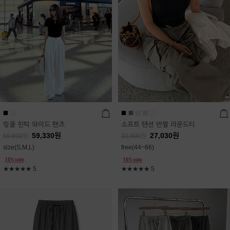
링클 핀턱 와이드 팬츠
소프트 텐션 반팔 라운드티
59,330
원
27,030
원
69,800
원
31,800
원
size(S,M,L)
free(44~66)
★★★★★
5
★★★★★
5