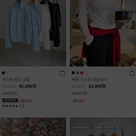
바스락 윈드 셋업
버튼 시스루 라운드티
41,000
원
24,900
원
82,000
원
49,800
원
size(S,M)
size(S,M)
★★★★★
4.8