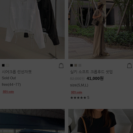
시어크롭 린넨자켓
실키 소프트 크롭후드 셋업
Sold Out
41,000
원
82,000
원
free(44~77)
size(S,M,L)
★★★★★
5