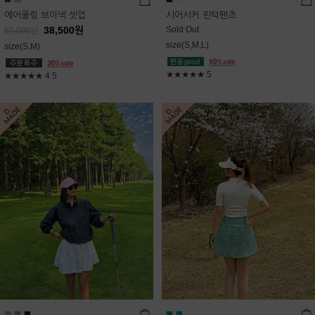
에어쿨링 브이넥 셋업
시어서커 핀턱팬츠
38,500
원
Sold Out
55,000
원
size(S,M,L)
size(S,M)
★★★★★
5
★★★★★
4.5