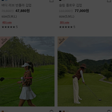
버디 리브 반폴라 집업
슬림 플로우 집업
47,880
원
77,000
원
79,800
원
110,000
원
size(S,M,L)
size(S,M,L)
★★★★★
5
★★★★★
5