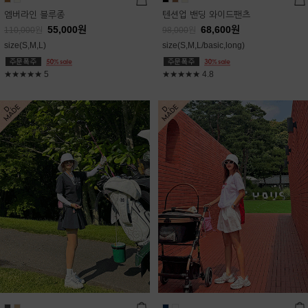
엠버라인 블루종
텐션업 밴딩 와이드팬츠
55,000
원
68,600
원
110,000
원
98,000
원
size(S,M,L)
size(S,M,L/basic,long)
★★★★★
5
★★★★★
4.8