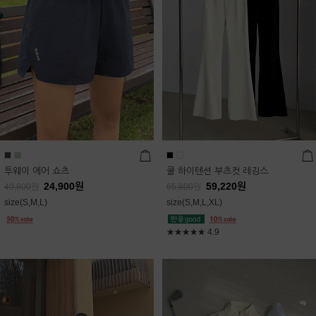
투웨이 에어 쇼츠
쿨 하이텐션 부츠컷 레깅스
24,900
원
59,220
원
49,800
원
65,800
원
size(S,M,L)
size(S,M,L,XL)
★★★★★
4.9