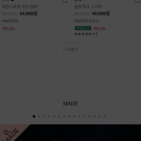
히든스트링 윈드점퍼
슬릿체크 스커트
34,800
원
49,000
원
87,000
원
98,000
원
size(S,M)
size(XS,S,M,L)
★★★★★
4.6
+ 더보기
MADE