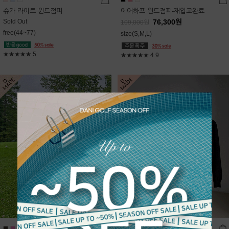
슈가 라이트 윈드점퍼
에어하프 윈드점퍼-재입고완료
Sold Out
76,300
원
109,000
원
free(44~77)
size(S,M,L)
★★★★★
5
★★★★★
4.9