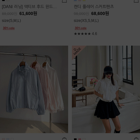
[DANI 러닝] 액티브 후드 윈드점퍼
캔디 플레어 스커트팬츠
61,600
원
68,600
원
88,000
원
98,000
원
size(S,M,L)
size(XS,S,M,L)
★★★★★
4.6