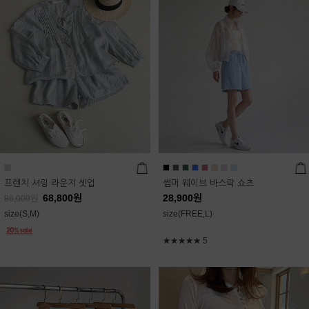
프렌치 셔링 라운지 셋업
썸머 웨이브 바스락 쇼츠
68,800
원
28,900
원
86,000
원
size(S,M)
size(FREE,L)
★★★★★
5