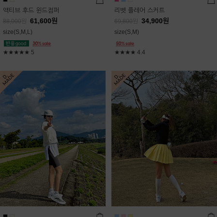
액티브 후드 윈드점퍼
리벳 플레어 스커트
61,600
원
34,900
원
88,000
원
69,800
원
size(S,M,L)
size(S,M)
★★★★★
5
★★★★
4.4