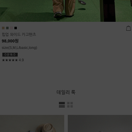
힙업 와이드 카고팬츠
98,000
원
size(S,M,L/basic,long)
★★★★★
4.9
데일리 룩