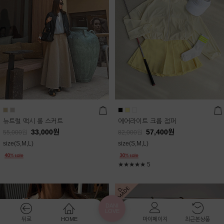
뉴트럴 맥시 롱 스커트
에어라이트 크롭 점퍼
33,000
원
57,400
원
55,000
원
82,000
원
size(S,M,L)
size(S,M,L)
★★★★★
5
DANI
LOVE
뒤로
HOME
마이페이지
최근본상품