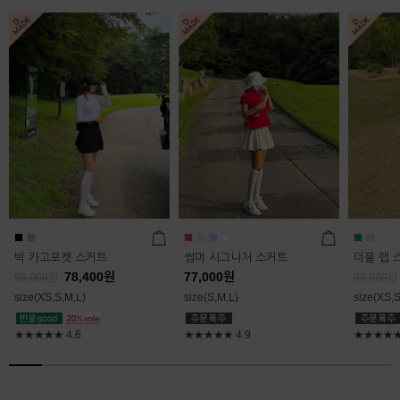
빅 카고포켓 스커트
썸머 시그니처 스커트
더블 랩 
78,400
원
77,000
원
98,000
원
87,000
원
size(XS,S,M,L)
size(S,M,L)
size(XS,S
★★★★★
4.6
★★★★★
4.9
★★★★