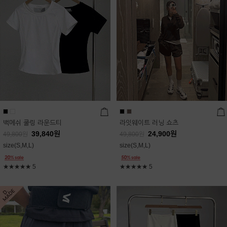
백메쉬 쿨링 라운드티
라잇웨이트 러닝 쇼츠
39,840
원
24,900
원
49,800
원
49,800
원
size(S,M,L)
size(S,M,L)
★★★★★
5
★★★★★
5