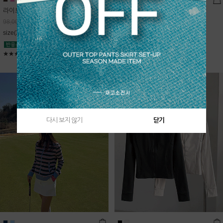
라이트데님 핀턱 스커트
블룸 하이넥 니트집업
68,600
원
Sold Out
98,000
원
free(44~66)
size(XS,S,M,L)
★★★★★
4.9
★★★★★
5
다시 보지 않기
닫기