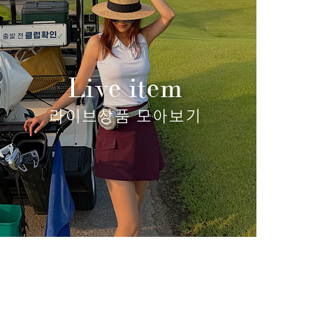
 6)
포켓 9부 와이드팬츠
(리뷰 : 0)
98,000원
83,300원
size(S,M,L)
쿨링 시
49,800
size(S