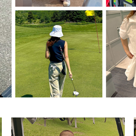
텐션나그랑 반폴라티
(리뷰 : 14
46,800원
39,780원
size(S,M,L)