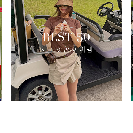
바스락 플리츠 포켓 쇼츠
(리뷰 :
87,000원
60,900원
size(XS,S,M,L)