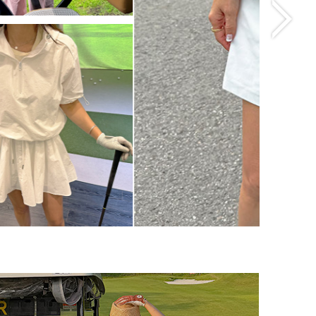
)
썸머 시그니처 스커트
(리뷰 : 131)
77,000원
size(S,M,L)