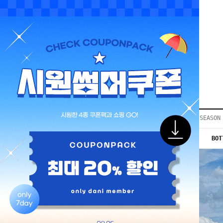
LOGIN
JOIN
REVIEW
EVENT
COMMUNITY▼
공지사항
이벤트
등급안내
상품후기
Q&A게시판
VIP게시판
개인결제
입고지연
BEST50
SEASON
당일출고
인스타이벤트
NEW 10%
OUTER
TOP
BOT
모델지원