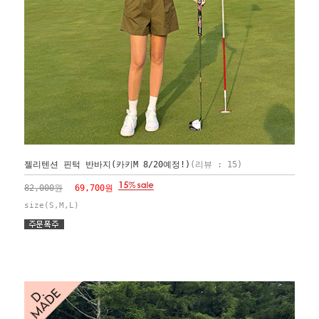
젤리텐션 핀턱 반바지(카키M 8/20예정!)
(리뷰 : 15)
82,000원
69,700원
size(S,M,L)