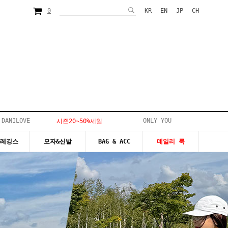
0
KR
EN
JP
CH
 DANILOVE
ONLY YOU
시즌20~50%세일
&레깅스
모자&신발
BAG & ACC
데일리 룩