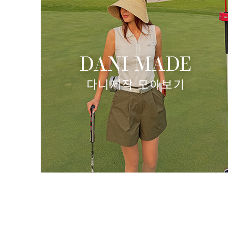
: 7)
젤리텐션 핀턱 반바지(카키M 8/20예정!)
(리뷰 : 15)
82,000원
69,700원
size(S,M,L)