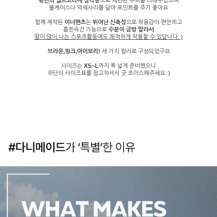
뒷면의 벨트고리에 삼각링
으로 세련된 무드를 더해주었으며
볼케이스나 악세사리를 달아 포인트를 주기 좋아요
함께 제작된
이너팬츠
는
뛰어난 신축성
으로 착용감이 편안하고
흡한속건 기능으로
수분이 금방 말라서
땀이 많이 나는 스포츠활동에도 쾌적하게 착용할 수 있답니다: )
브라운,핑크,아이보리!
세 가지 컬러로 구성되었구요
사이즈는
XS~L
까지 폭 넓게 준비했으니
하단의 사이즈표를 참고하셔서 굿 초이스해주세요: )