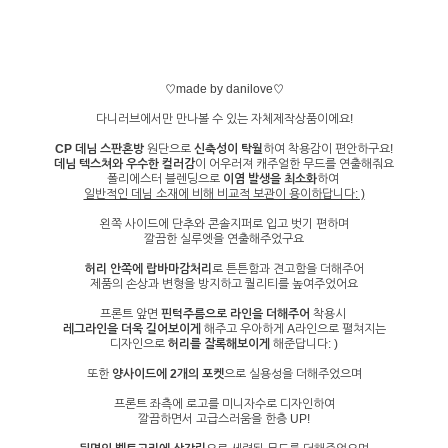
♡made by danilove♡
다니러브에서만 만나볼 수 있는 자체제작상품이에요!
CP 데님 스판혼방
원단으로
신축성이 탁월
하여 착용감이 편안하구요!
데님 텍스쳐와 우수한 컬러감
이 어우러져 캐주얼한 무드를 연출해줘요
폴리에스터 블렌딩으로
이염 발생을 최소화
하여
일반적인 데님 소재에 비해 비교적 보관이 용이하답니다: )
왼쪽 사이드에 단추와 콘솔지퍼로 입고 벗기 편하며
깔끔한 실루엣을 연출해주었구요
허리 안쪽에 랍바마감처리
로 튼튼함과 견고함을 더해주어
제품의 손상과 변형을 방지하고 퀄리티를 높여주었어요
프론트 앞면
핀턱주름으로 라인을 더해주어
착용시
레그라인을 더욱 길어보이게
해주고 우아하게 A라인으로 펼쳐지는
디자인으로
허리를 잘록해보이게
해준답니다: )
또한
양사이드에 2개의 포켓
으로 실용성을 더해주었으며
프론트 좌측에 로고를 미니자수로 디자인하여
깔끔하면서 고급스러움을 한층 UP!