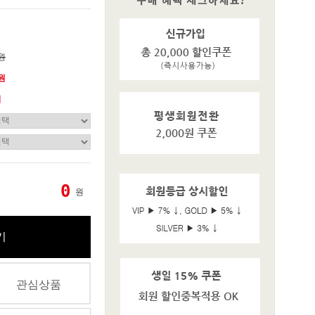
0원
0원
기
0
원
기
관심상품