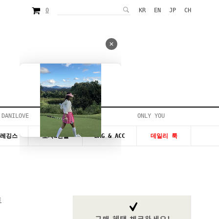
0
KR
EN
JP
CH
 DANILOVE
ONLY YOU
시즌20~50%세일
&레깅스
모자&신발
BAG & ACC
데일리 룩
트