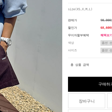
size(XS,X,M,L)
판매가
98,00
할인가
68,60
무이자할부혜택
혜택보
색상
사이즈
총 상품 금액
구매하
장바구니