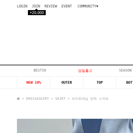
LOGIN
JOIN
REVIEW
EVENT
COMMUNITY▼
공지사항
이벤트
등급안내
상품후기
Q&A게시판
VIP게시판
개인결제
입고지연
BEST50
SEASON
당일출고
인스타이벤트
NEW 10%
OUTER
TOP
BOT
모델지원
>
DRESS&SKIRT
>
SKIRT
> 라이트데님 핀턱 스커트