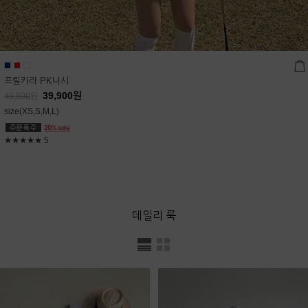
프릴카라 PK나시
39,900
원
49,800
원
size(XS,S,M,L)
★★★★★
5
데일리 룩