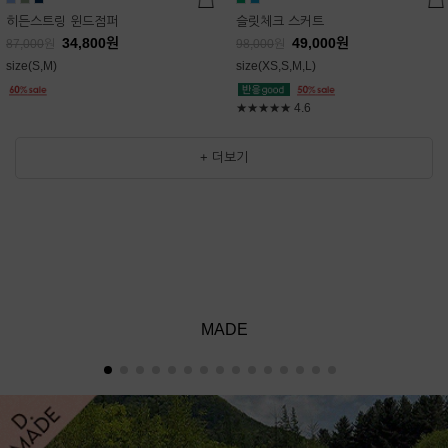
히든스트링 윈드점퍼
슬릿체크 스커트
34,800
원
49,000
원
87,000
원
98,000
원
size(S,M)
size(XS,S,M,L)
★★★★★
4.6
+ 더보기
MADE