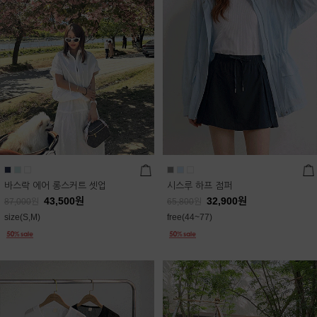
바스락 에어 롱스커트 셋업
시스루 하프 점퍼
43,500
원
32,900
원
87,000
원
65,800
원
size(S,M)
free(44~77)