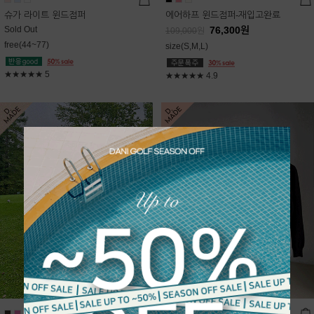
슈가 라이트 윈드점퍼
에어하프 윈드점퍼-재입고완료
Sold Out
76,300
원
109,000
원
free(44~77)
size(S,M,L)
★★★★★
5
★★★★★
4.9