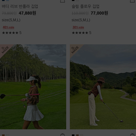
버디 리브 반폴라 집업
슬림 플로우 집업
47,880
원
77,000
원
79,800
원
110,000
원
size(S,M,L)
size(S,M,L)
★★★★★
5
★★★★★
5