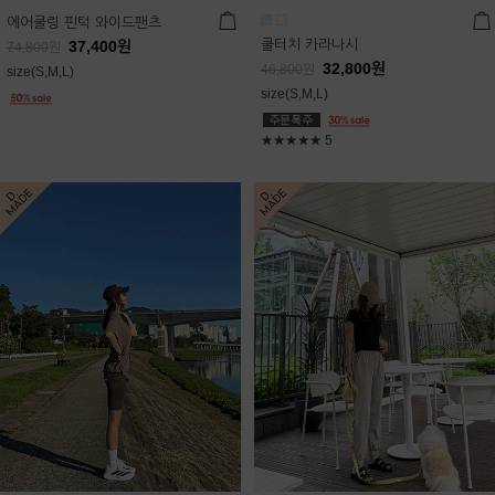
에어쿨링 핀턱 와이드팬츠
쿨터치 카라나시
37,400
원
74,800
원
32,800
원
46,800
원
size(S,M,L)
size(S,M,L)
★★★★★
5