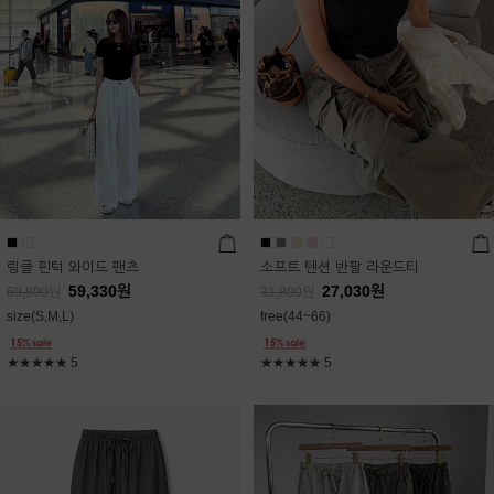
링클 핀턱 와이드 팬츠
소프트 텐션 반팔 라운드티
59,330
원
27,030
원
69,800
원
31,800
원
size(S,M,L)
free(44~66)
★★★★★
5
★★★★★
5