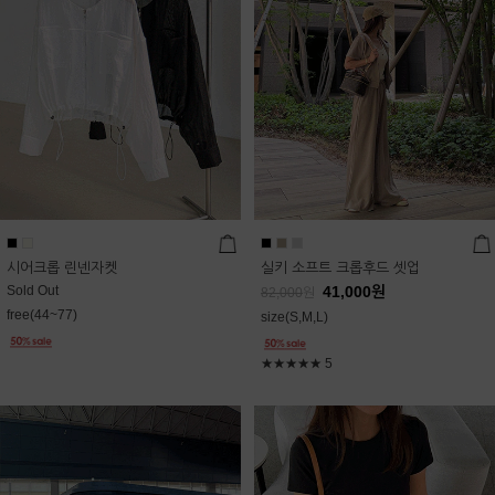
시어크롭 린넨자켓
실키 소프트 크롭후드 셋업
Sold Out
41,000
원
82,000
원
free(44~77)
size(S,M,L)
★★★★★
5