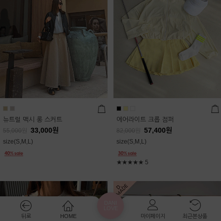
뉴트럴 맥시 롱 스커트
에어라이트 크롭 점퍼
33,000
원
57,400
원
55,000
원
82,000
원
size(S,M,L)
size(S,M,L)
★★★★★
5
DANI
LOVE
뒤로
HOME
마이페이지
최근본상품