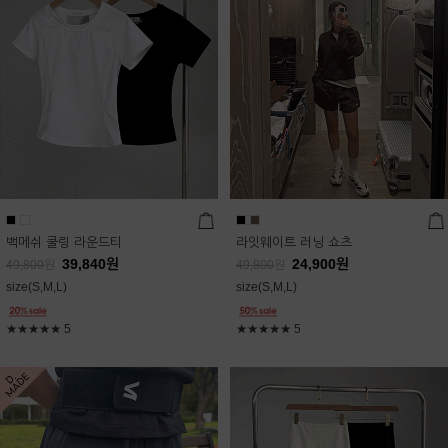
백메쉬 쿨링 라운드티
라잇웨이트 러닝 쇼츠
39,840
원
24,900
원
49,800
원
49,800
원
size(S,M,L)
size(S,M,L)
★★★★★
5
★★★★★
5