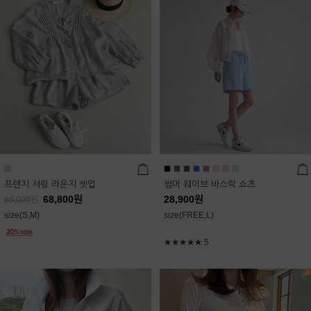
프렌치 셔링 라운지 셋업
썸머 웨이브 바스락 쇼츠
68,800
원
28,900
원
86,000
원
size(S,M)
size(FREE,L)
★★★★★
5