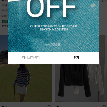
라이트데님 핀턱 스커트
블룸 하이넥 니트집업
68,600
원
Sold Out
98,000
원
free(44~66)
size(XS,S,M,L)
★★★★★
4.9
★★★★★
5
다시 보지 않기
닫기