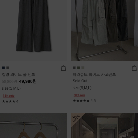
찰랑 와이드 쿨 팬츠
파라슈트 와이드 카고팬츠
49,980
원
Sold Out
58,800
원
size(S,M,L)
size(S,M,L)
★★★★★
4.5
★★★★
4