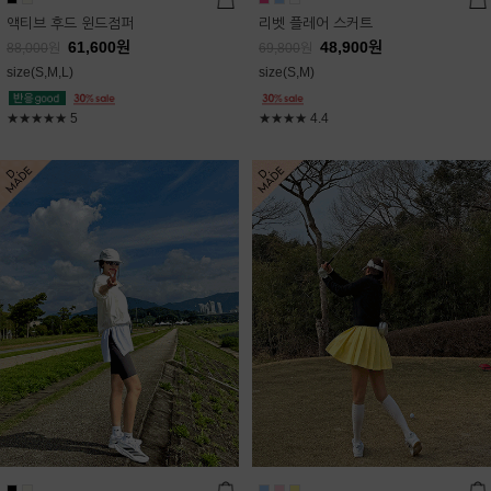
액티브 후드 윈드점퍼
리벳 플레어 스커트
61,600
원
48,900
원
88,000
원
69,800
원
size(S,M,L)
size(S,M)
★★★★★
5
★★★★
4.4