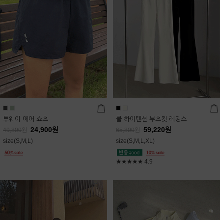
투웨이 에어 쇼츠
쿨 하이텐션 부츠컷 레깅스
24,900
원
59,220
원
49,800
원
65,800
원
size(S,M,L)
size(S,M,L,XL)
★★★★★
4.9