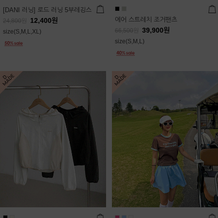
[DANI 러닝] 로드 러닝 5부레깅스
에어 스트레치 조거팬츠
12,400
원
24,800
원
39,900
원
66,500
원
size(S,M,L,XL)
size(S,M,L)