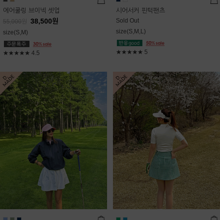
에어쿨링 브이넥 셋업
시어서커 핀턱팬츠
38,500
원
Sold Out
55,000
원
size(S,M,L)
size(S,M)
★★★★★
5
★★★★★
4.5