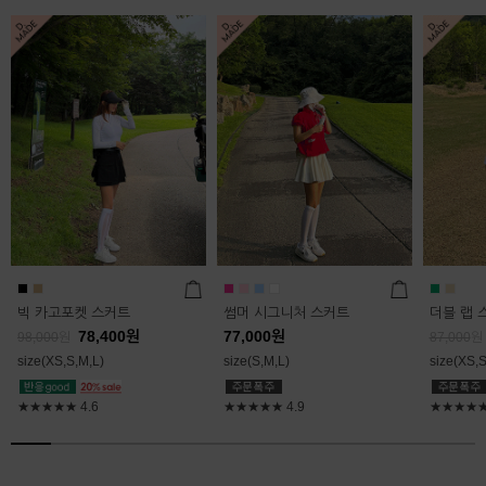
빅 카고포켓 스커트
썸머 시그니처 스커트
더블 랩 
78,400
원
77,000
원
98,000
원
87,000
원
size(XS,S,M,L)
size(S,M,L)
size(XS,S
★★★★★
4.6
★★★★★
4.9
★★★★