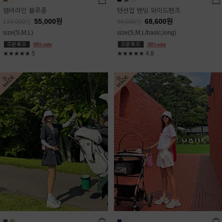
엠버라인 블루종
텐션업 밴딩 와이드팬츠
55,000
원
68,600
원
110,000
원
98,000
원
size(S,M,L)
size(S,M,L/basic,long)
★★★★★
5
★★★★★
4.8