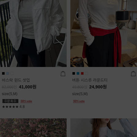
바스락 윈드 셋업
버튼 시스루 라운드티
41,000
원
24,900
원
82,000
원
49,800
원
size(S,M)
size(S,M)
★★★★★
4.8