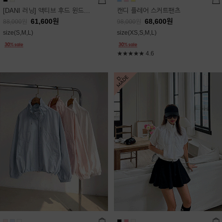
[DANI 러닝] 액티브 후드 윈드점퍼
캔디 플레어 스커트팬츠
61,600
원
68,600
원
88,000
원
98,000
원
size(S,M,L)
size(XS,S,M,L)
★★★★★
4.6