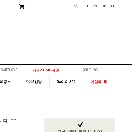
0
KR
EN
JP
CH
 DANILOVE
ONLY YOU
시즌20~50%세일
&레깅스
모자&신발
BAG & ACC
데일리 룩
다.^^
원