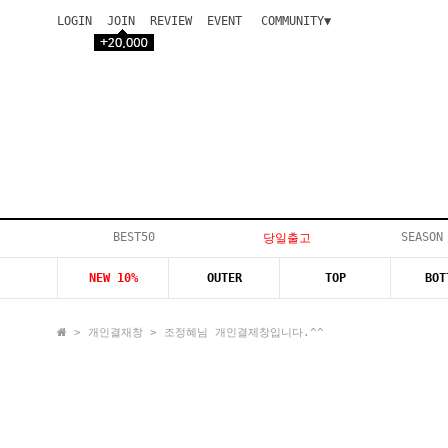
LOGIN
JOIN
REVIEW
EVENT
COMMUNITY▼
공지사항
이벤트
등급안내
상품후기
Q&A게시판
VIP게시판
개인결제
입고지연
BEST50
SEASON
당일출고
인스타이벤트
NEW 10%
OUTER
TOP
BOT
모델지원
>
개인결재창
> 조정혜님 개인결제창입니다.^^