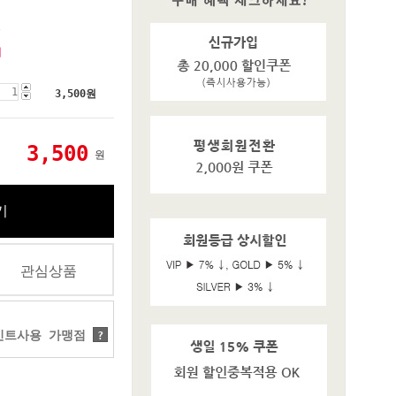
원
기
3,500
원
3,500
원
기
관심상품
트사용 가맹점
?