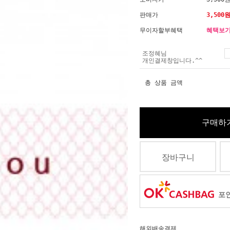
판매가
3,500
무이자할부혜택
혜택보
조정혜님
개인결제창입니다.^^
총 상품 금액
구매하
장바구니
포인
해외배송결제