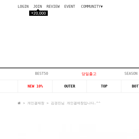
LOGIN
JOIN
REVIEW
EVENT
COMMUNITY▼
공지사항
이벤트
등급안내
상품후기
Q&A게시판
VIP게시판
개인결제
입고지연
BEST50
SEASON
당일출고
인스타이벤트
NEW 10%
OUTER
TOP
BOT
모델지원
>
개인결재창
> 김경진님 개인결제창입니다.^^