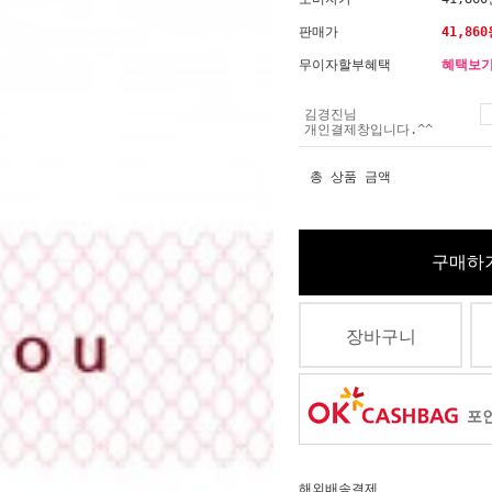
판매가
41,860
무이자할부혜택
혜택보
김경진님
개인결제창입니다.^^
총 상품 금액
구매하
장바구니
포인
해외배송결제