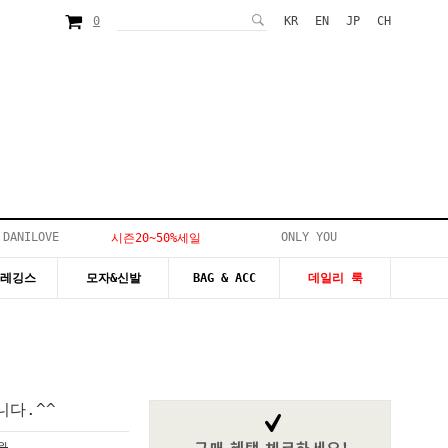
0
KR
EN
JP
CH
 DANILOVE
ONLY YOU
시즌20~50%세일
&레깅스
모자&신발
BAG & ACC
데일리 룩
다.^^
0원