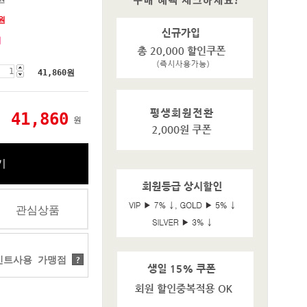
원
기
41,860
원
41,860
원
기
관심상품
트사용 가맹점
?