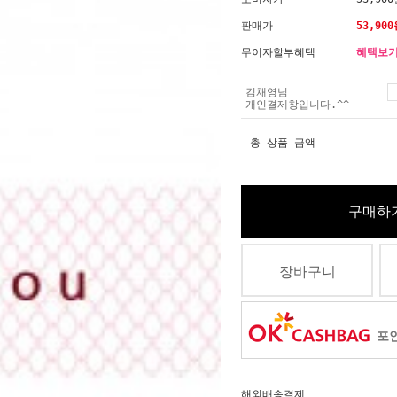
판매가
53,900
무이자할부혜택
혜택보
김채영님
개인결제창입니다.^^
총 상품 금액
구매하
장바구니
포인
해외배송결제