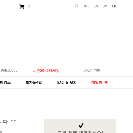
0
KR
EN
JP
CH
 DANILOVE
ONLY YOU
시즌20~50%세일
&레깅스
모자&신발
BAG & ACC
데일리 룩
다.^^
0원