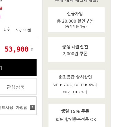
원
기
53,900
원
53,900
원
기
관심상품
트사용 가맹점
?