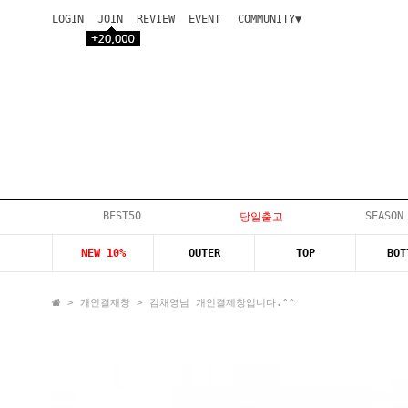
LOGIN
JOIN
REVIEW
EVENT
COMMUNITY▼
공지사항
이벤트
등급안내
상품후기
Q&A게시판
VIP게시판
개인결제
입고지연
BEST50
SEASON
당일출고
인스타이벤트
NEW 10%
OUTER
TOP
BOT
모델지원
>
개인결재창
> 김채영님 개인결제창입니다.^^