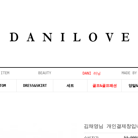
 ITEM
BEAUTY
MADE BY
DANI 러닝
TOM
DRESS&SKIRT
세트
골프&골프패션
양말
김채영님 개인결제창입니
소비자가
53,90