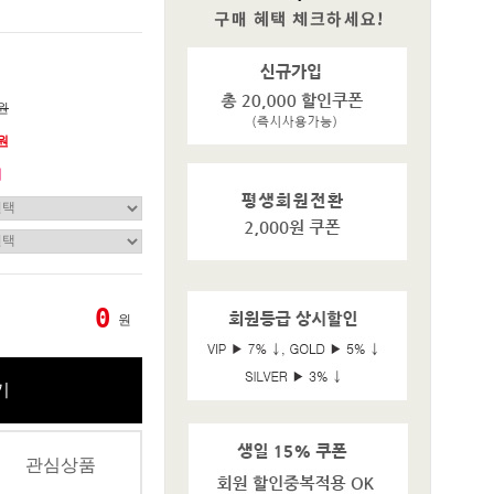
0원
0원
기
0
원
기
관심상품