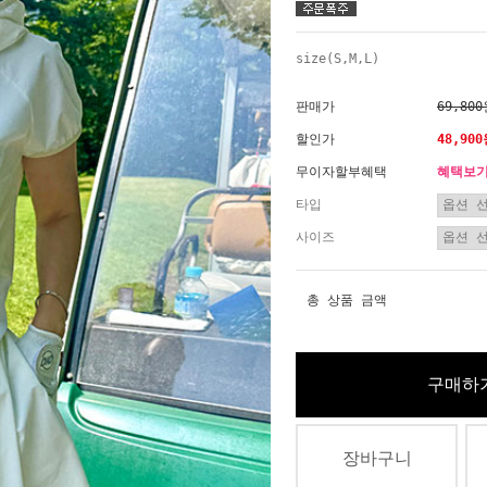
size(S,M,L)
판매가
69,80
할인가
48,90
무이자할부혜택
혜택보
타입
사이즈
총 상품 금액
구매하
장바구니