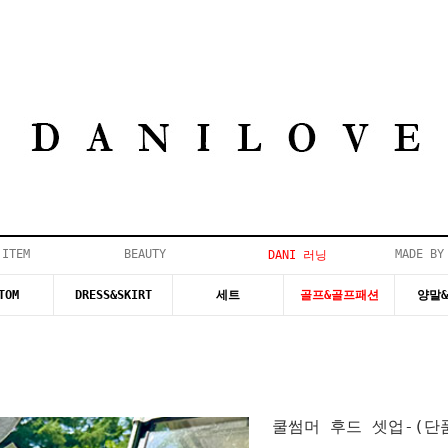
 ITEM
BEAUTY
MADE BY
DANI 러닝
TOM
DRESS&SKIRT
세트
골프&골프패션
양말
쿨썸머 후드 셋업-(단