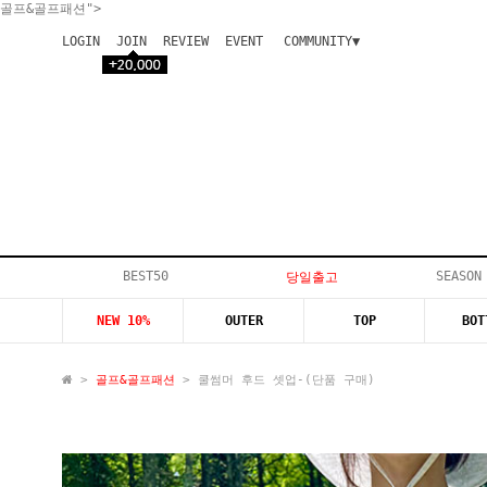
골프&골프패션">
LOGIN
JOIN
REVIEW
EVENT
COMMUNITY▼
공지사항
이벤트
등급안내
상품후기
Q&A게시판
VIP게시판
개인결제
입고지연
BEST50
SEASON
당일출고
인스타이벤트
NEW 10%
OUTER
TOP
BOT
모델지원
>
골프&골프패션
> 쿨썸머 후드 셋업-(단품 구매)