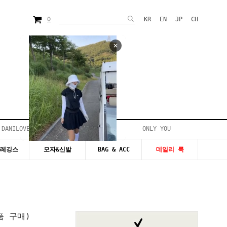
0
KR
EN
JP
CH
 DANILOVE
ONLY YOU
시즌20~50%세일
&레깅스
모자&신발
BAG & ACC
데일리 룩
품 구매)