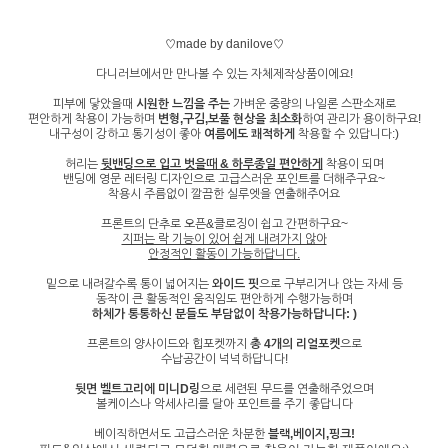
♡made by danilove♡
다니러브에서만 만나볼 수 있는 자체제작상품이에요!
피부에 닿았을때
시원한 느낌을 주는
가벼운 중량의 나일론 스판소재로
편안하게 착용이 가능하며
변형,구김,보풀 현상을 최소화
하여 관리가 용이하구요!
내구성이 강하고 통기성이 좋아
여름에도 쾌적하게
착용할 수 있답니다:)
허리는
뒷밴딩으로 입고 벗을때 & 하루종일 편안하게
착용이 되며
밴딩에 영문 레터링 디자인으로 고급스러운 포인트를 더해주구요~
착용시 주름없이 깔끔한 실루엣을 연출해주어요
프론트의 단추로 오픈&클로징이 쉽고 간편하구요~
지퍼는 락 기능이 있어 쉽게 내려가지 않아
안정적인 활동이 가능하답니다.
밑으로 내려갈수록 통이 넓어지는
와이드 핏
으로 구부리거나 앉는 자세 등
동작이 큰 활동적인 움직임도 편안하게 수행가능하며
하체가 통통하신 분들도 부담없이 착용가능하답니다: )
프론트의 양사이드와 힙포켓까지
총 4개의 리얼포켓
으로
수납공간이 넉넉하답니다!
뒷면 벨트고리에 미니D링
으로 세련된 무드를 연출해주었으며
볼케이스나 악세사리를 달아 포인트를 주기 좋답니다
베이직하면서도 고급스러운 차분한
블랙,베이지,핑크!