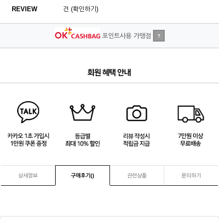
REVIEW
건 (확인하기)
포인트사용 가맹점
?
4
/
4
상세정보
구매후기(
)
관련상품
문의하기