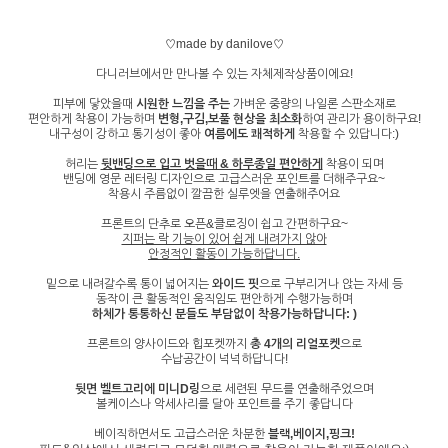
♡made by danilove♡
다니러브에서만 만나볼 수 있는 자체제작상품이에요!
피부에 닿았을때
시원한 느낌을 주는
가벼운 중량의 나일론 스판소재로
편안하게 착용이 가능하며
변형,구김,보풀 현상을 최소화
하여 관리가 용이하구요!
내구성이 강하고 통기성이 좋아
여름에도 쾌적하게
착용할 수 있답니다:)
허리는
뒷밴딩으로 입고 벗을때 & 하루종일 편안하게
착용이 되며
밴딩에 영문 레터링 디자인으로 고급스러운 포인트를 더해주구요~
착용시 주름없이 깔끔한 실루엣을 연출해주어요
프론트의 단추로 오픈&클로징이 쉽고 간편하구요~
지퍼는 락 기능이 있어 쉽게 내려가지 않아
안정적인 활동이 가능하답니다.
밑으로 내려갈수록 통이 넓어지는
와이드 핏
으로 구부리거나 앉는 자세 등
동작이 큰 활동적인 움직임도 편안하게 수행가능하며
하체가 통통하신 분들도 부담없이 착용가능하답니다: )
프론트의 양사이드와 힙포켓까지
총 4개의 리얼포켓
으로
수납공간이 넉넉하답니다!
뒷면 벨트고리에 미니D링
으로 세련된 무드를 연출해주었으며
볼케이스나 악세사리를 달아 포인트를 주기 좋답니다
베이직하면서도 고급스러운 차분한
블랙,베이지,핑크!