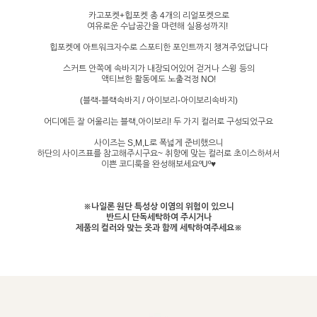
카고포켓+힙포켓 총 4개의 리얼포켓으로
여유로운 수납공간을 마련해 실용성까지!
힙포켓에 아트워크자수로 스포티한 포인트까지 챙겨주었답니다
스커트 안쪽에 속바지가 내장되어있어 걷거나 스윙 등의
액티브한 활동에도 노출걱정 NO!
(블랙-블랙속바지 / 아이보리-아이보리속바지)
어디에든 잘 어울리는 블랙,아이보리! 두 가지 컬러로 구성되었구요
사이즈는 S,M,L로 폭넓게 준비했으니
하단의 사이즈표를 참고해주시구요~ 취향에 맞는 컬러로 초이스하셔서
이쁜 코디룩을 완성해보세요ºUº♥
※나일론 원단 특성상 이염의 위험이 있으니
반드시 단독세탁하여 주시거나
제품의 컬러와 맞는 옷과 함께 세탁하여주세요※