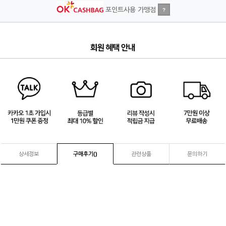
포인트사용 가맹점
?
4
/
4
상세정보
구매후기(
)
관련상품
문의하기