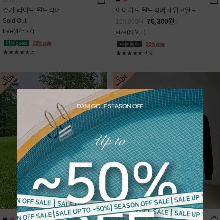
슈가 라이트 윈드점퍼
에어하프 윈드점퍼-재입고완료
Sold Out
76,300
원
109,000
원
free(44~77)
size(S,M,L)
★★★★★
5
★★★★★
4.9