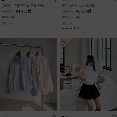
[DANI 러닝] 액티브 후드 윈드점퍼
캔디 플레어 스커트팬츠
61,600
원
68,600
원
88,000
원
98,000
원
size(S,M,L)
size(XS,S,M,L)
★★★★★
4.6