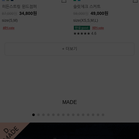
히든스트링 윈드점퍼
슬릿체크 스커트
34,800
원
49,000
원
87,000
원
98,000
원
size(S,M)
size(XS,S,M,L)
★★★★★
4.6
+ 더보기
MADE