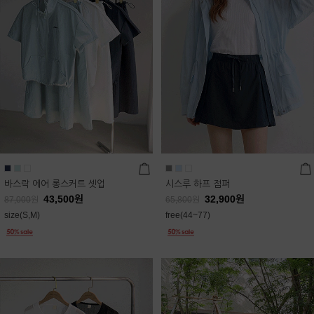
바스락 에어 롱스커트 셋업
시스루 하프 점퍼
43,500
원
32,900
원
87,000
원
65,800
원
size(S,M)
free(44~77)