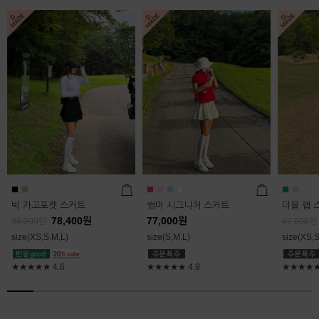
빅 카고포켓 스커트
썸머 시그니처 스커트
더블 랩 
78,400
원
77,000
원
98,000
원
87,000
원
size(XS,S,M,L)
size(S,M,L)
size(XS,S
★★★★★
4.6
★★★★★
4.9
★★★★