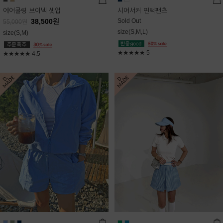
에어쿨링 브이넥 셋업
시어서커 핀턱팬츠
38,500
원
Sold Out
55,000
원
size(S,M,L)
size(S,M)
★★★★★
5
★★★★★
4.5