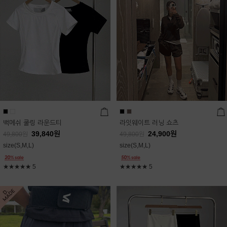
백메쉬 쿨링 라운드티
라잇웨이트 러닝 쇼츠
39,840
원
24,900
원
49,800
원
49,800
원
size(S,M,L)
size(S,M,L)
★★★★★
5
★★★★★
5