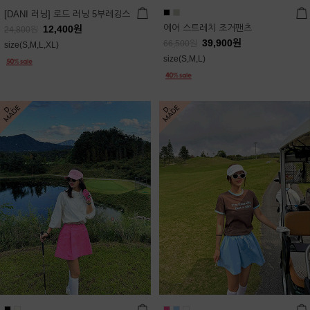
[DANI 러닝] 로드 러닝 5부레깅스
에어 스트레치 조거팬츠
12,400
원
24,800
원
39,900
원
66,500
원
size(S,M,L,XL)
size(S,M,L)