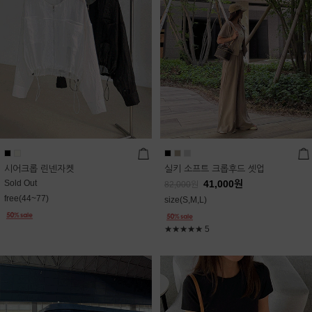
시어크롭 린넨자켓
실키 소프트 크롭후드 셋업
Sold Out
41,000
원
82,000
원
free(44~77)
size(S,M,L)
★★★★★
5