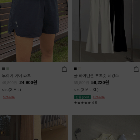
투웨이 에어 쇼츠
쿨 하이텐션 부츠컷 레깅스
24,900
원
59,220
원
49,800
원
65,800
원
size(S,M,L)
size(S,M,L,XL)
★★★★★
4.9