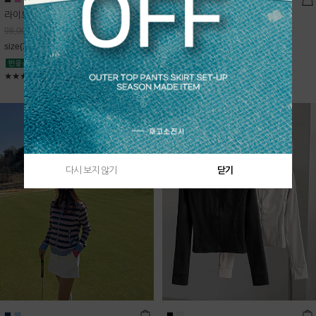
라이트데님 핀턱 스커트
블룸 하이넥 니트집업
68,600
원
Sold Out
98,000
원
free(44~66)
size(XS,S,M,L)
★★★★★
4.9
★★★★★
5
다시 보지 않기
닫기