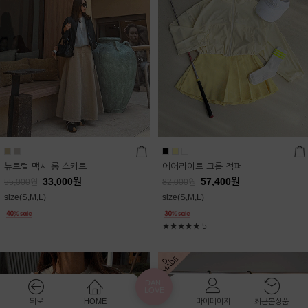
뉴트럴 맥시 롱 스커트
에어라이트 크롭 점퍼
33,000
원
57,400
원
55,000
원
82,000
원
size(S,M,L)
size(S,M,L)
★★★★★
5
DANI
LOVE
뒤로
HOME
마이페이지
최근본상품