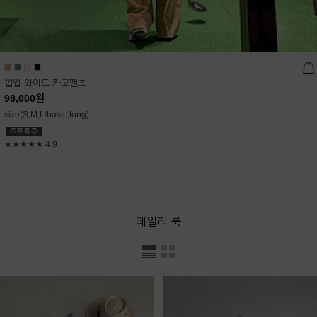
힙업 와이드 카고팬츠
98,000
원
size(S,M,L/basic,long)
★★★★★
4.9
데일리 룩