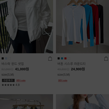
바스락 윈드 셋업
버튼 시스루 라운드티
41,000
원
24,900
원
82,000
원
49,800
원
size(S,M)
size(S,M)
★★★★★
4.8