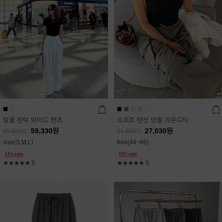
링클 핀턱 와이드 팬츠
소프트 텐션 반팔 라운드티
59,330
원
27,030
원
69,800
원
31,800
원
size(S,M,L)
free(44~66)
★★★★★
5
★★★★★
5