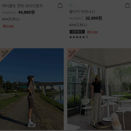
에어쿨링 핀턱 와이드팬츠
쿨터치 카라나시
44,880
원
74,800
원
32,800
원
46,800
원
size(S,M,L)
size(S,M,L)
★★★★★
5