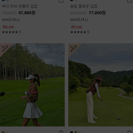
버디 리브 반폴라 집업
슬림 플로우 집업
47,880
원
77,000
원
79,800
원
110,000
원
size(S,M,L)
size(S,M,L)
★★★★★
5
★★★★★
5