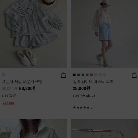
프렌치 셔링 라운지 셋업
썸머 웨이브 바스락 쇼츠
68,800
원
28,900
원
86,000
원
size(S,M)
size(FREE,L)
★★★★★
5