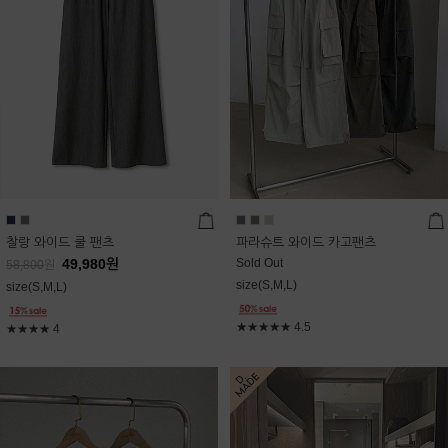
찰랑 와이드 쿨 팬츠
파라슈트 와이드 카고팬츠
49,980
원
Sold Out
58,800
원
size(S,M,L)
size(S,M,L)
★★★★★
4.5
★★★★
4