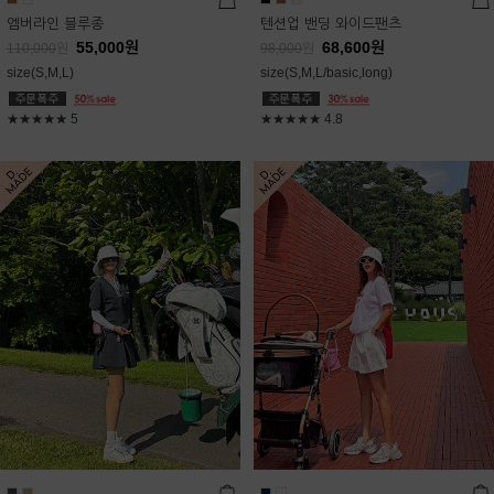
엠버라인 블루종
텐션업 밴딩 와이드팬츠
55,000
원
68,600
원
110,000
원
98,000
원
size(S,M,L)
size(S,M,L/basic,long)
★★★★★
5
★★★★★
4.8