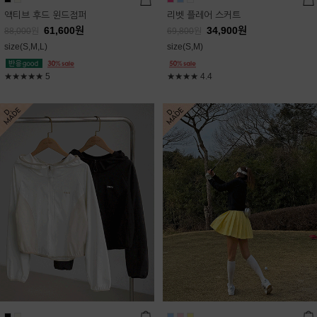
액티브 후드 윈드점퍼
리벳 플레어 스커트
61,600
원
34,900
원
88,000
원
69,800
원
size(S,M,L)
size(S,M)
★★★★★
5
★★★★
4.4