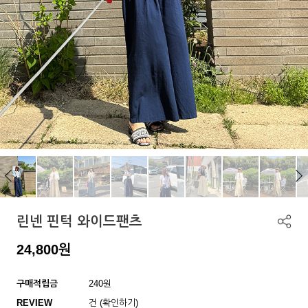
린넨 핀턱 와이드팬츠
24,800
원
구매적립금
240원
REVIEW
건 (확인하기)