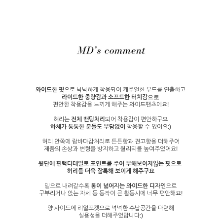
와이드한 핏
으로 넉넉하게 착용되어 캐주얼한 무드를 연출하고
라이트한 중량감과
소프트한 터치감
으로
편안한 착용감을 느끼게 해주는 와이드팬츠에요!
허리는
전체 밴딩처리
되어 착용감이 편안하구요
하체가 통통한 분들도 부담없이
착용할 수 있어요:)
허리 안쪽에 랍바마감처리로 튼튼함과 견고함을 더해주어
제품의 손상과 변형을 방지하고 퀄리티를 높여주었어요!
윗단에 핀턱디테일로 포인트를 주어 부해보이지않는 핏으로
허리를 더욱 잘록해 보이게 해주구요
밑으로 내려갈수록
통이 넓어지는 와이드한 디자인
으로
구부리거나 앉는 자세 등 동작이 큰 활동시에 너무 편안해요!
양 사이드에 리얼포켓으로 넉넉한 수납공간을 마련해
실용성을 더해주었답니다:)