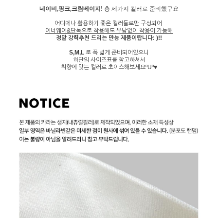
네이비,핑크,크림베이지!
총 세가지 컬러로 준비했구요
어디에나 활용하기 좋은 컬러들로만 구성되어
이너웨어&단독으로 착용해도 부담없이 착용이 가능해
정말 강력추천 드리는 만능 제품이랍니다: )!!
S,M,L
로 폭 넓게 준비되어있으니
하단의 사이즈표를 참고하셔서
취향에 맞는 컬러로 초이스해보세요ºUº♥