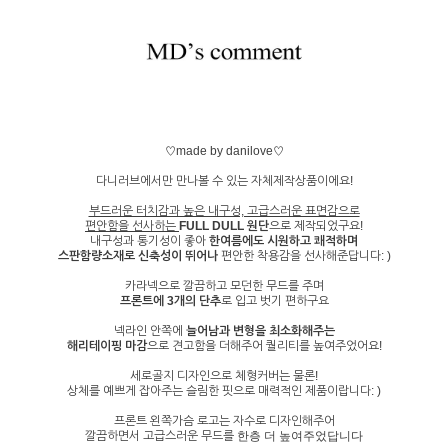
♡made by danilove♡
다니러브에서만 만나볼 수 있는 자체제작상품이에요!
부드러운 터치감과 높은 내구성, 고급스러운 표면감으로
편안함을 선사하는
FULL DULL 원단
으로 제작되었구요!
내구성과 통기성이 좋아
한여름에도 시원하고 쾌적하며
스판함량소재로 신축성이 뛰어나
편안한 착용감을 선사해준답니다: )
카라넥으로 깔끔하고 모던한 무드를 주며
프론트에 3개의 단추
로 입고 벗기 편하구요
넥라인 안쪽에
늘어남과 변형을 최소화해주는
해리테이핑 마감
으로 견고함을 더해주어 퀄리티를 높여주었어요!
세로골지 디자인으로 체형커버는 물론!
상체를 예쁘게 잡아주는 슬림한 핏으로 매력적인 제품이랍니다: )
프론트 왼쪽가슴 로고는 자수로 디자인해주어
깔끔하면서 고급스러운 무드를
한층 더 높여주었답니다