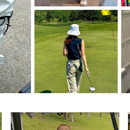
텐션나그랑 반폴라티
(리뷰 : 14
46,800원
39,780원
size(S,M,L)