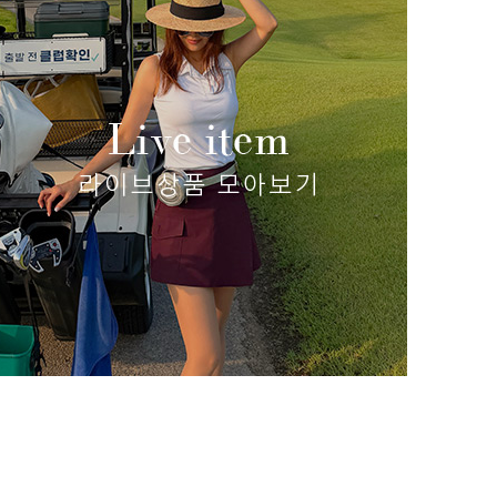
 6)
포켓 9부 와이드팬츠
(리뷰 : 0)
98,000원
83,300원
size(S,M,L)
쿨링 시
49,800
size(S