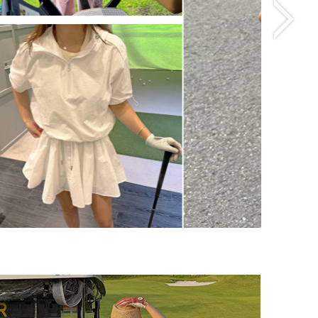
)
썸머 시그니처 스커트
(리뷰 : 131)
77,000원
size(S,M,L)