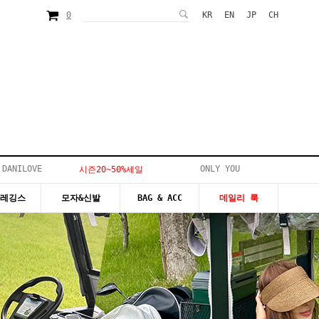
0
KR
EN
JP
CH
 DANILOVE
ONLY YOU
시즌20~50%세일
&레깅스
모자&신발
BAG & ACC
데일리 룩