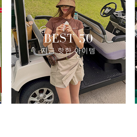
바스락 플리츠 포켓 쇼츠
(리뷰 :
87,000원
60,900원
size(XS,S,M,L)