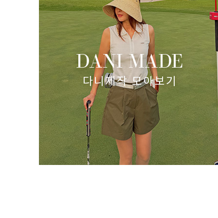
: 7)
젤리텐션 핀턱 반바지(카키M 8/20예정!)
(리뷰 : 15)
82,000원
69,700원
size(S,M,L)