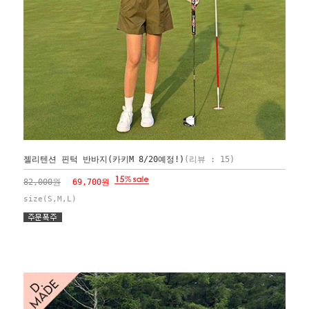
젤리텐션 핀턱 반바지(카키M 8/20예정!)
(리뷰 : 15)
82,000원
69,700원
size(S,M,L)