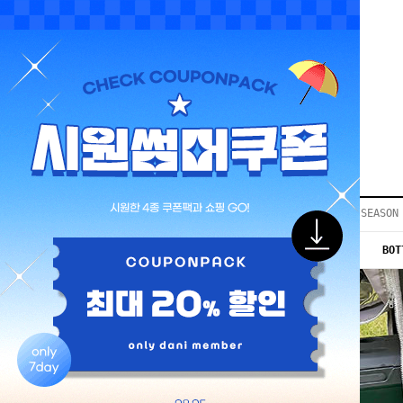
LOGIN
JOIN
REVIEW
EVENT
COMMUNITY▼
공지사항
이벤트
등급안내
상품후기
Q&A게시판
VIP게시판
개인결제
입고지연
BEST50
SEASON
당일출고
인스타이벤트
NEW 10%
OUTER
TOP
BOT
모델지원