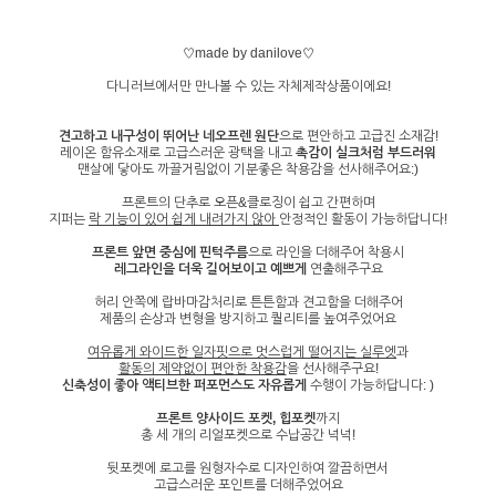
♡made by danilove♡
다니러브에서만 만나볼 수 있는 자체제작상품이에요!
견고하고 내구성이 뛰어난 네오프렌 원단
으로 편안하고 고급진 소재감!
레이온 함유소재로 고급스러운 광택을 내고
촉감이 실크처럼 부드러워
맨살에 닿아도 까끌거림없이 기분좋은 착용감을 선사해주어요:)
프론트의 단추로 오픈&클로징이 쉽고 간편하며
지퍼는
락 기능이 있어 쉽게 내려가지 않아
안정적인 활동이 가능하답니다!
프론트 앞면 중심에 핀턱주름
으로 라인을 더해주어 착용시
레그라인을 더욱 길어보이고 예쁘게
연출해주구요
허리 안쪽에 랍바마감처리로 튼튼함과 견고함을 더해주어
제품의 손상과 변형을 방지하고 퀄리티를 높여주었어요
여유롭게 와이드한 일자핏으로 멋스럽게 떨어지는 실루엣
과
활동의 제약없이 편안한 착용감
을 선사해주구요!
신축성이 좋아 액티브한 퍼포먼스도 자유롭게
수행이 가능하답니다: )
프론트 양사이드 포켓, 힙포켓
까지
총 세 개의 리얼포켓으로 수납공간 넉넉!
뒷포켓에 로고를 원형자수로 디자인하여 깔끔하면서
고급스러운 포인트를 더해주었어요