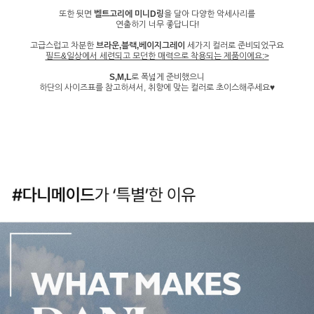
또한 뒷면
벨트고리에 미니D링
을 달아 다양한 악세사리를
연출하기 너무 좋답니다!
고급스럽고 차분한
브라운,블랙,베이지그레이
세가지 컬러로 준비되었구요
필드&일상에서 세련되고 모던한 매력으로 착용되는 제품이에요:>
S,M,L
로 폭넓게 준비했으니
하단의 사이즈표를 참고하셔서, 취향에 맞는 컬러로 초이스해주세요♥