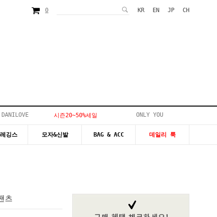
0
KR
EN
JP
CH
 DANILOVE
ONLY YOU
시즌20~50%세일
&레깅스
모자&신발
BAG & ACC
데일리 룩
팬츠