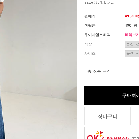
size(S,M,L,XL)
판매가
49,80
적립금
490 원
무이자할부혜택
혜택보
색상
사이즈
총 상품 금액
구매하
장바구니