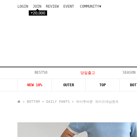
LOGIN
JOIN
REVIEW
EVENT
COMMUNITY▼
공지사항
이벤트
등급안내
상품후기
Q&A게시판
VIP게시판
개인결제
입고지연
BEST50
SEASON
당일출고
인스타이벤트
NEW 10%
OUTER
TOP
BOT
모델지원
>
BOTTOM
>
DAILY PANTS
> 하이투버튼 와이드데님팬츠