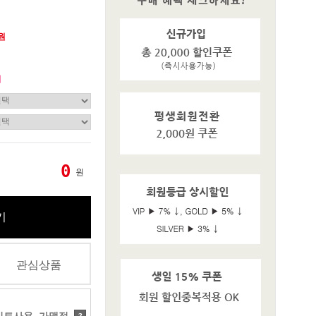
0원
기
0
원
기
관심상품