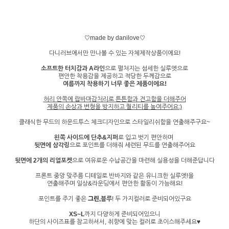
♡made by danilove♡
다니러브에서만 만나볼 수 있는 자체제작상품이에요!
소프트한 터치감과 A라인
으로 펼쳐지는 섬세한 실루엣으로
편안한 착용감을 제공하고 적당한 두께감으로
여름까지 착용하기 너무 좋은 제품이에요!
허리 안쪽에 랍바마감처리로 튼튼함과 견고함을 더해주어
제품의 손상과 변형을 방지하고 퀄리티를 높여주어요:)
클래식한 무드의 하운드투스 체크디자인으로 스타일리쉬함을 연출해주구요~
왼쪽 사이드에 단추&지퍼
로 입고 벗기 편안하며
뒷면에 삼각링
으로 포인트를 더해줘 세련된 무드를 연출해주어요
뒷면에 2개의 리얼포켓
으로 여유로운 수납공간을 마련해 실용성을 더해준답니다
프론트 중앙 맞주름 디테일로 반바지와 같은 유니크한 실루엣!을
연출해주며 일상&라운딩에서 편안한 활동이 가능해요!
포인트를 주기 좋은
그린
,블루
! 두 가지컬러로 준비되어있구요
XS~L
까지 다양하게 준비되어있으니
하단의 사이즈표를 참고하셔서, 취향에 맞는 컬러로 초이스해주세요♥