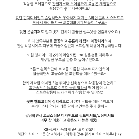
적당한 두께감으로
간절기부터 초여름까지 폭넓은 계절감으로
활용하기 좋은 제품이에요!
윗단 핀턱디테일로 슬림하면서 우아하게 퍼지는 A라인 플리츠 스커트로
착용시 허리를 더욱 잘록해보이게 만들어주구요~
뒷면 콘솔지퍼
로 입고 벗기 편하며 깔끔한 실루엣을 연출해주어요:)
허리 안쪽부분을
깔끔하고 튼튼하게 랍바 마감처리
하여
맨살 착용시에도 피부에 까끌거림없이 부드럽게 착용이 가능하답니다!
또한 양사이드에
2개의 리얼포켓
으로 실용성을 더해주고
캐주얼한 무드를 한층 더 높여주었어요
프론트 왼쪽하단에 로고를 도톰한 자수로 디자인하여
깔끔하면서 고급스러운 포인트를 더해주었구요~
함께 제작된
이너팬츠는 뛰어난 신축성으로 착용감이 편안하고
흡한속건 기능으로 수분이 금방 말라서
땀이 많이 나는
스포츠활동에도 쾌적하게 착용할 수 있어요:)
뒷면 벨트고리에 삼각링
으로 세련된 무드를 더해주었으며
볼케이스나 악세사리를 달아 포인트를 주기 좋아요
깔끔하면서 고급스러운 디자인으로 필드에서도,일상에서도
너무 잘 어울리고 활용도가 높은 제품!!
XS~L
까지 폭넓게 준비되어있으니
하단의 사이즈표를 참고하셔서, 취향에 맞는 컬러로 초이스해주세요♥