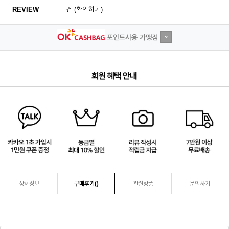
REVIEW
건 (확인하기)
포인트사용 가맹점
?
4
/
4
상세정보
구매후기(
)
관련상품
문의하기