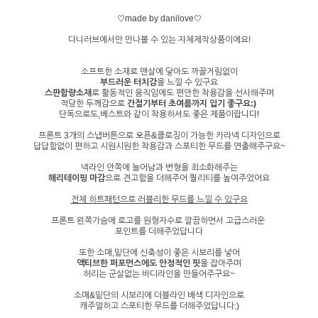
♡made by danilove♡
다니러브에서만 만나볼 수 있는 자체제작상품이에요!
소프트한 소재로 맨살에 닿아도 까끌거림없이
부드러운 터치감
을 느낄 수 있구요
스판함량소재
로 활동적인 움직임에도 편안한 착용감을 선사해주며
적당한 두께감으로
간절기부터 초여름까지 입기 좋구요:)
단독으로도,베스트와 같이 착용하셔도 좋은 제품이랍니다!
프론트 3개의 스냅버튼으로 오픈&클로징이 가능한 카라넥 디자인으로
답답함없이 편하고 시원시원한 착용감과 스포티한 무드를 연출해주구요~
넥라인 안쪽에 늘어남과 변형을 최소화해주는
해리테이핑 마감
으로 견고함을 더해주어 퀄리티를 높여주었어요
전체 하트패턴으로 러블리한 무드를 느낄 수 있구요
프론트 왼쪽가슴에 로고를 원형자수로 깔끔하면서 고급스러운
포인트를 더해주었답니다
또한 소매,밑단에 신축성이 좋은 시보리를 넣어
액티브한 퍼포먼스에도 안정적인 핏
을 잡아주며
허리는 군살없는 바디라인을 만들어주구요~
소매&밑단의 시보리에 더블라인 배색 디자인으로
캐주얼하고 스포티한 무드를 더해주었답니다:)