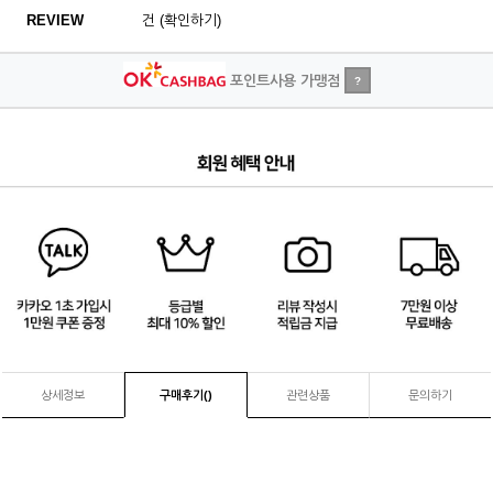
REVIEW
건 (확인하기)
포인트사용 가맹점
?
4
/
4
상세정보
구매후기(
)
관련상품
문의하기