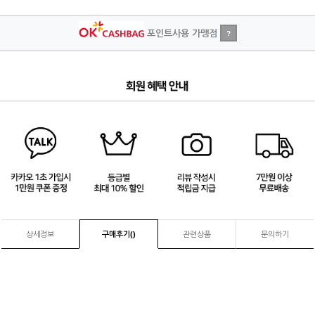
포인트사용 가맹점
?
4
/
4
상세정보
구매후기(
)
관련상품
문의하기