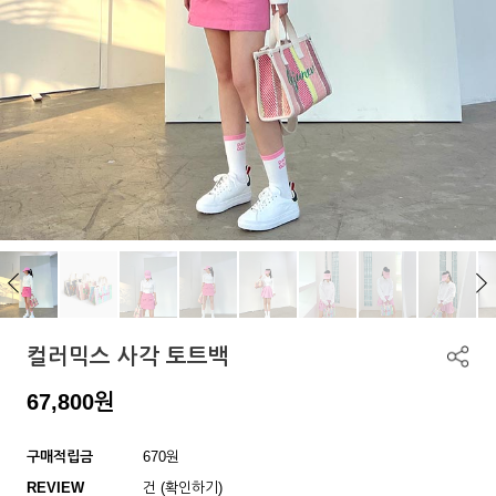
컬러믹스 사각 토트백
67,800
원
구매적립금
670원
REVIEW
건 (확인하기)